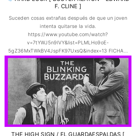
F. CLINE ]
Suceden cosas extrañas después de que un joven
intenta quitarse la vida.
https://www.youtube.com/watch?
v=7tYWJ5n9lVY&list=PLMLHo9oE-
5gZ36MxTWkBV4JspFK97UxsQ&index=13 FICHA
…
THE HIGH SIGN / EL GUARDAESPALDAS [