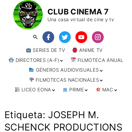
CLUB CINEMA 7
Una casa virtual de cine y tv
SERIES DE TV
ANIME TV
DIRECTORES (A-F)
FILMOTECA ANUAL
GÉNEROS AUDIOVISUALES
DIRECTORES (F-L)
FILMOTECAS NACIONALES
DIRECTORES (L-
ANIMACIÓN
W)
LICEO EONA
PRIME
MAC
ARTES MARCIALES
AFRICA
DIRECTORES (W-
Y)
BÉLICO
AMÉRICA
CURSOS ONLINE
DIRECTOR’S CUT
🗯 MANGA
ARGENTINA
CIENCIA FICCIÓN
ASIA
TALLERES
ANIME
BRASIL
INDIA
Etiqueta:
JOSEPH M.
ONLINE
IMPRESCINDIBLES
CINE DOCUMENTAL
EUROPA
🗨 CÓMICS
CHILE
JAPÓN
ALEMANIA
SCHENCK PRODUCTIONS
FILM DOCTOR
ARTÍCULOS
CINE NEGRO / CRIMEN /
OCEANIA
ESTADOS UNIDOS
RUSIA
AUSTRIA
AUSTRALIA
ESPIONAJE