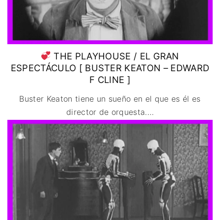
THE PLAYHOUSE / EL GRAN
ESPECTÁCULO [ BUSTER KEATON – EDWARD
F CLINE ]
Buster Keaton tiene un sueño en el que es él es
director de orquesta.
…