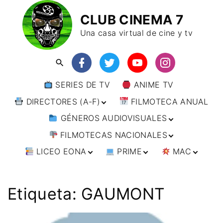
CLUB CINEMA 7
Una casa virtual de cine y tv
SERIES DE TV
ANIME TV
DIRECTORES (A-F)
FILMOTECA ANUAL
GÉNEROS AUDIOVISUALES
DIRECTORES (F-L)
FILMOTECAS NACIONALES
DIRECTORES (L-
ANIMACIÓN
W)
LICEO EONA
PRIME
MAC
ARTES MARCIALES
AFRICA
DIRECTORES (W-
Y)
BÉLICO
AMÉRICA
CURSOS ONLINE
DIRECTOR’S CUT
🗯 MANGA
ARGENTINA
CIENCIA FICCIÓN
ASIA
TALLERES
ANIME
BRASIL
INDIA
Etiqueta:
GAUMONT
ONLINE
IMPRESCINDIBLES
CINE DOCUMENTAL
EUROPA
🗨 CÓMICS
CHILE
JAPÓN
ALEMANIA
FILM DOCTOR
ARTÍCULOS
CINE NEGRO / CRIMEN /
OCEANIA
ESTADOS UNIDOS
RUSIA
AUSTRIA
AUSTRALIA
ESPIONAJE