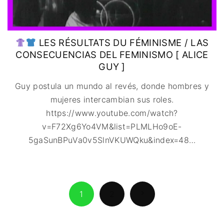
LES RÉSULTATS DU FÉMINISME / LAS
CONSECUENCIAS DEL FEMINISMO [ ALICE
GUY ]
Guy postula un mundo al revés, donde hombres y
mujeres intercambian sus roles.
https://www.youtube.com/watch?
v=F72Xg6Yo4VM&list=PLMLHo9oE-
5gaSunBPuVa0v5SlnVKUWQku&index=48
…
1
2