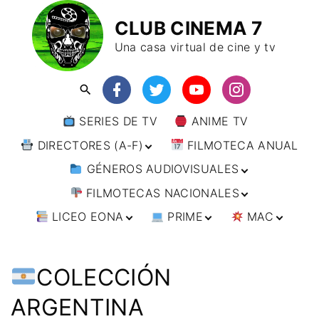
CLUB CINEMA 7
Una casa virtual de cine y tv
SERIES DE TV
ANIME TV
DIRECTORES (A-F)
FILMOTECA ANUAL
GÉNEROS AUDIOVISUALES
DIRECTORES (F-L)
FILMOTECAS NACIONALES
DIRECTORES (L-
ANIMACIÓN
W)
LICEO EONA
PRIME
MAC
ARTES MARCIALES
AFRICA
DIRECTORES (W-
Y)
BÉLICO
AMÉRICA
CURSOS ONLINE
DIRECTOR’S CUT
🗯 MANGA
ARGENTINA
CIENCIA FICCIÓN
ASIA
TALLERES
ANIME
BRASIL
INDIA
COLECCIÓN
ONLINE
IMPRESCINDIBLES
CINE DOCUMENTAL
EUROPA
🗨 CÓMICS
CHILE
JAPÓN
ALEMANIA
ARGENTINA
FILM DOCTOR
ARTÍCULOS
CINE NEGRO / CRIMEN /
OCEANIA
ESTADOS UNIDOS
RUSIA
AUSTRIA
AUSTRALIA
ESPIONAJE