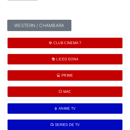
WESTERN / CHAMBARA
💀 CLUB CINEMA 7
📚 LICEO EONA
💻 PRIME
💥 MAC
🏮 ANIME TV
📺 SERIES DE TV