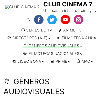
CLUB CINEMA 7
Una casa virtual de cine y tv
📺 SERIES DE TV
🏮 ANIME TV
📇 DIRECTORES (A-F)
📅 FILMOTECA ANUAL
📁 GÉNEROS AUDIOVISUALES
📇 DIRECTORES (F-L)
📪 FILMOTECAS NACIONALES
📇 DIRECTORES (L-
🔴ANIMACIÓN
W)
📚 LICEO EONA
💻 PRIME
💥 MAC
🔴ARTES MARCIALES
🌍 AFRICA
📇 DIRECTORES (W-
Y)
🔴BÉLICO
🌎 AMÉRICA
👩‍🎓 CURSOS
▶️ DIRECTOR’S CUT
🗯 MANGA
🇦🇷 ARGENTINA
ONLINE
🔴CIENCIA FICCIÓN
🌏 ASIA
📀
👁️ ANIME
📁 GÉNEROS
🇧🇷 BRASIL
🇮🇳 INDIA
🎒 TALLERES
IMPRESCINDIBLES
🔴CINE DOCUMENTAL
🌍 EUROPA
🗨 CÓMICS
ONLINE
🇨🇱 CHILE
🇯🇵 JAPÓN
🇩🇪 ALEMANIA
AUDIOVISUALES
📰 ARTÍCULOS
🔴CINE NEGRO / CRIMEN /
🌏 OCEANIA
🎞️ FILM DOCTOR
🇺🇸 ESTADOS
🇷🇺 RUSIA
🇦🇹 AUSTRIA
🇦🇺 AUSTRALIA
ESPIONAJE
UNIDOS
👨‍🎨 IMAGEN &
🇧🇪 BÉLGICA
🔴COMEDIA
VIDEO
🇲🇽 MÉXICO