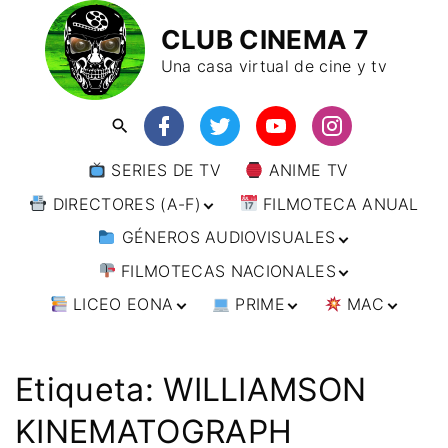
CLUB CINEMA 7
Una casa virtual de cine y tv
SERIES DE TV
ANIME TV
DIRECTORES (A-F)
FILMOTECA ANUAL
GÉNEROS AUDIOVISUALES
DIRECTORES (F-L)
FILMOTECAS NACIONALES
DIRECTORES (L-
ANIMACIÓN
W)
LICEO EONA
PRIME
MAC
ARTES MARCIALES
AFRICA
DIRECTORES (W-
Y)
BÉLICO
AMÉRICA
CURSOS ONLINE
DIRECTOR’S CUT
🗯 MANGA
ARGENTINA
CIENCIA FICCIÓN
ASIA
TALLERES
ANIME
BRASIL
INDIA
Etiqueta:
WILLIAMSON
ONLINE
IMPRESCINDIBLES
CINE DOCUMENTAL
EUROPA
🗨 CÓMICS
CHILE
JAPÓN
ALEMANIA
KINEMATOGRAPH
FILM DOCTOR
ARTÍCULOS
CINE NEGRO / CRIMEN /
OCEANIA
ESTADOS UNIDOS
RUSIA
AUSTRIA
AUSTRALIA
ESPIONAJE