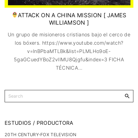
ATTACK ON A CHINA MISSION [ JAMES
WILLIAMSON ]
Un grupo de misioneros cristianos bajo el cerco de
los bóxers. https://www.youtube.com/watch?
v=InBPbaMTLBk&list=PLMLHo9oE-
5gaGCuedYBoZ2vlIMU8Qjgfu&index=3 FICHA
TÉCNICA
…
ESTUDIOS
/
PRODUCTORA
20TH CENTURY-FOX TELEVISION