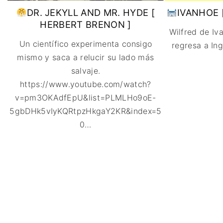
DR. JEKYLL AND MR. HYDE [
IVANHOE 
HERBERT BRENON ]
Wilfred de Iva
Un científico experimenta consigo
regresa a In
mismo y saca a relucir su lado más
salvaje.
https://www.youtube.com/watch?
v=pm3OKAdfEpU&list=PLMLHo9oE-
5gbDHk5vIyKQRtpzHkgaY2KR&index=5
0
…