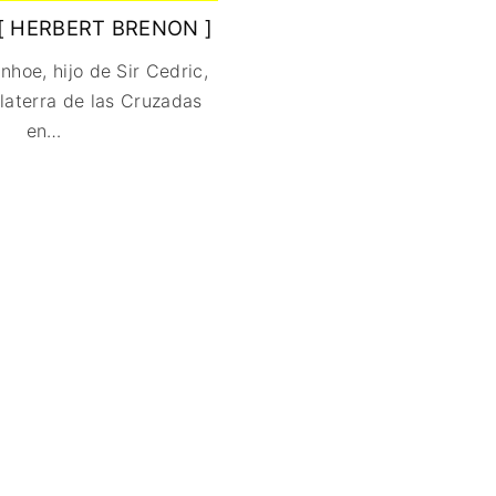
FANTÁSTICO
[ HERBERT BRENON ]
MUSICAL
nhoe, hijo de Sir Cedric,
TERROR
glaterra de las Cruzadas
WESTERN / CH
en
…