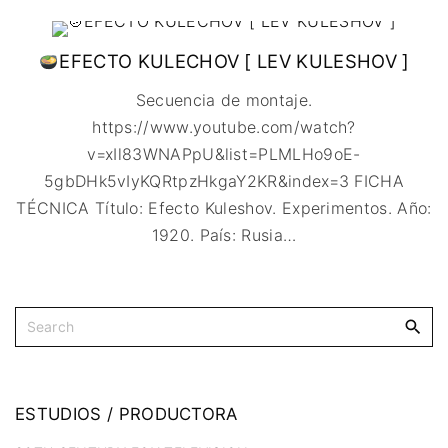
IMAGEN & VIDEO
MÉXICO
BÉLGICA
COMEDIA
SERVICIOS DE
URUGUAY
DINAMARCA
COMPUTACIÓN
DRAMA
EFECTO KULECHOV [ LEV KULESHOV ]
ESPAÑA
DISEÑO WEB
ÉPICO / MITOLÓGICO
Secuencia de montaje.
FRANCIA
CONTACTO
EXPERIMENTOS
https://www.youtube.com/watch?
ITALIA
TARJETA
FANTÁSTICO
DIGITAL
v=xIl83WNAPpU&list=PLMLHo9oE-
PAISES BAJOS
MUSICAL
5gbDHk5vIyKQRtpzHkgaY2KR&index=3 FICHA
REINO UNIDO
TERROR
TÉCNICA Título: Efecto Kuleshov. Experimentos. Año:
SERBIA​
WESTERN / CHAMBARA
1920. País: Rusia
…
SUECIA
ESTUDIOS
/
PRODUCTORA