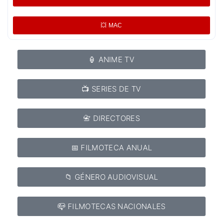
💥 MAC
🏮 ANIME TV
📺 SERIES DE TV
📇 DIRECTORES
📅 FILMOTECA ANUAL
📁 GÉNERO AUDIOVISUAL
📪 FILMOTECAS NACIONALES