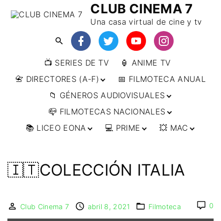
CLUB CINEMA 7
Una casa virtual de cine y tv
📺 SERIES DE TV
🏮 ANIME TV
📇 DIRECTORES (A-F)
📅 FILMOTECA ANUAL
📁 GÉNEROS AUDIOVISUALES
📇 DIRECTORES (F-L)
📪 FILMOTECAS NACIONALES
📇 DIRECTORES (L-
🔴ANIMACIÓN
W)
📚 LICEO EONA
💻 PRIME
💥 MAC
🔴ARTES MARCIALES
🌍 AFRICA
📇 DIRECTORES (W-
Y)
🔴BÉLICO
🌎 AMÉRICA
👩‍🎓 CURSOS
▶️ DIRECTOR’S CUT
🗯 MANGA
🇦🇷 ARGENTINA
ONLINE
🔴CIENCIA FICCIÓN
🌏 ASIA
📀
👁️ ANIME
🇮🇹COLECCIÓN ITALIA
🇧🇷 BRASIL
🇮🇳 INDIA
🎒 TALLERES
IMPRESCINDIBLES
🔴CINE DOCUMENTAL
🌍 EUROPA
🗨 CÓMICS
ONLINE
🇨🇱 CHILE
🇯🇵 JAPÓN
🇩🇪 ALEMANIA
📰 ARTÍCULOS
🔴CINE NEGRO / CRIMEN /
🌏 OCEANIA
🎞️ FILM DOCTOR
🇺🇸 ESTADOS
🇷🇺 RUSIA
🇦🇹 AUSTRIA
🇦🇺 AUSTRALIA
ESPIONAJE
UNIDOS
0
Club Cinema 7
abril 8, 2021
Filmoteca
👨‍🎨 IMAGEN &
🇧🇪 BÉLGICA
🔴COMEDIA
VIDEO
🇲🇽 MÉXICO