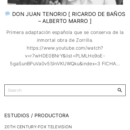
DON JUAN TENORIO [ RICARDO DE BAÑOS
– ALBERTO MARRO ]
Primera adaptación española que se conserva de la
inmortal obra de Zorrilla.
https://www.youtube.com/watch?
v=r7wHDE0BNrY&list=PLMLHo9oE-
5gaSunBPuVa0v5SlnVKUWQku&index=3 FICHA
…
ESTUDIOS
/
PRODUCTORA
20TH CENTURY-FOX TELEVISION