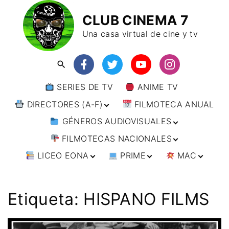
CLUB CINEMA 7
Una casa virtual de cine y tv
SERIES DE TV
ANIME TV
DIRECTORES (A-F)
FILMOTECA ANUAL
GÉNEROS AUDIOVISUALES
DIRECTORES (F-L)
FILMOTECAS NACIONALES
DIRECTORES (L-
ANIMACIÓN
W)
LICEO EONA
PRIME
MAC
ARTES MARCIALES
AFRICA
DIRECTORES (W-
Y)
BÉLICO
AMÉRICA
CURSOS ONLINE
DIRECTOR’S CUT
🗯 MANGA
ARGENTINA
CIENCIA FICCIÓN
ASIA
TALLERES
ANIME
BRASIL
INDIA
Etiqueta:
HISPANO FILMS
ONLINE
IMPRESCINDIBLES
CINE DOCUMENTAL
EUROPA
🗨 CÓMICS
CHILE
JAPÓN
ALEMANIA
FILM DOCTOR
ARTÍCULOS
CINE NEGRO / CRIMEN /
OCEANIA
ESTADOS UNIDOS
RUSIA
AUSTRIA
AUSTRALIA
ESPIONAJE