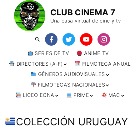
CLUB CINEMA 7
Una casa virtual de cine y tv
SERIES DE TV
ANIME TV
DIRECTORES (A-F)
FILMOTECA ANUAL
GÉNEROS AUDIOVISUALES
DIRECTORES (F-L)
FILMOTECAS NACIONALES
DIRECTORES (L-
ANIMACIÓN
W)
LICEO EONA
PRIME
MAC
ARTES MARCIALES
AFRICA
DIRECTORES (W-
Y)
BÉLICO
AMÉRICA
CURSOS ONLINE
DIRECTOR’S CUT
🗯 MANGA
ARGENTINA
CIENCIA FICCIÓN
ASIA
TALLERES
ANIME
BRASIL
INDIA
COLECCIÓN URUGUAY
ONLINE
IMPRESCINDIBLES
CINE DOCUMENTAL
EUROPA
🗨 CÓMICS
CHILE
JAPÓN
ALEMANIA
FILM DOCTOR
ARTÍCULOS
CINE NEGRO / CRIMEN /
OCEANIA
ESTADOS UNIDOS
RUSIA
AUSTRIA
AUSTRALIA
ESPIONAJE