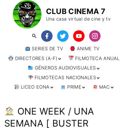
CLUB CINEMA 7
Una casa virtual de cine y tv
SERIES DE TV
ANIME TV
DIRECTORES (A-F)
FILMOTECA ANUAL
GÉNEROS AUDIOVISUALES
DIRECTORES (F-L)
FILMOTECAS NACIONALES
DIRECTORES (L-
ANIMACIÓN
W)
LICEO EONA
PRIME
MAC
ARTES MARCIALES
AFRICA
DIRECTORES (W-
Y)
BÉLICO
AMÉRICA
CURSOS ONLINE
DIRECTOR’S CUT
🗯 MANGA
ARGENTINA
CIENCIA FICCIÓN
ASIA
TALLERES
ANIME
BRASIL
INDIA
ONE WEEK / UNA
ONLINE
IMPRESCINDIBLES
CINE DOCUMENTAL
EUROPA
🗨 CÓMICS
CHILE
JAPÓN
ALEMANIA
SEMANA [ BUSTER
FILM DOCTOR
ARTÍCULOS
CINE NEGRO / CRIMEN /
OCEANIA
ESTADOS UNIDOS
RUSIA
AUSTRIA
AUSTRALIA
ESPIONAJE