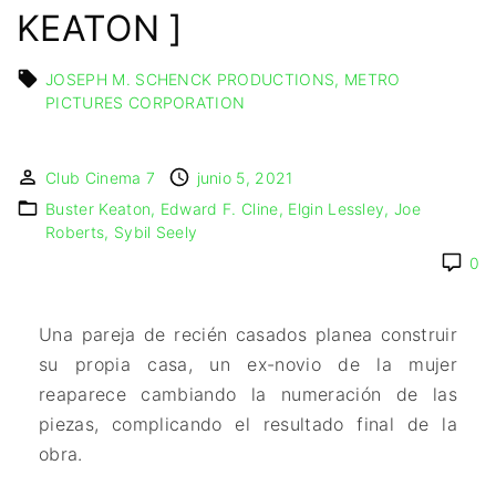
IMAGEN & VIDEO
KEATON ]
MÉXICO
BÉLGICA
COMEDIA
SERVICIOS DE
URUGUAY
DINAMARCA
COMPUTACIÓN
DRAMA
JOSEPH M. SCHENCK PRODUCTIONS
METRO
ESPAÑA
DISEÑO WEB
ÉPICO / MITOLÓGICO
PICTURES CORPORATION
FRANCIA
CONTACTO
EXPERIMENTOS
ITALIA
TARJETA
FANTÁSTICO
DIGITAL
Club Cinema 7
junio 5, 2021
PAISES BAJOS
MUSICAL
Buster Keaton
Edward F. Cline
Elgin Lessley
Joe
REINO UNIDO
TERROR
Roberts
Sybil Seely
SERBIA​
WESTERN / CHAMBARA
0
SUECIA
Una pareja de recién casados planea construir
su propia casa, un ex-novio de la mujer
reaparece cambiando la numeración de las
piezas, complicando el resultado final de la
obra.