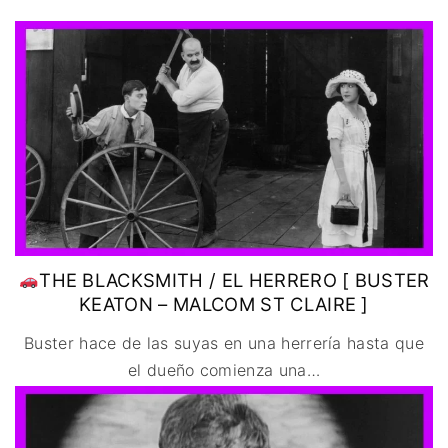
IMAGEN & VIDEO
MÉXICO
BÉLGICA
COMEDIA
SERVICIOS DE
URUGUAY
DINAMARCA
COMPUTACIÓN
DRAMA
ESPAÑA
DISEÑO WEB
ÉPICO / MITOLÓGICO
FRANCIA
CONTACTO
EXPERIMENTOS
ITALIA
TARJETA
FANTÁSTICO
DIGITAL
PAISES BAJOS
MUSICAL
REINO UNIDO
TERROR
SERBIA​
WESTERN / CHAMBARA
SUECIA
THE BLACKSMITH / EL HERRERO [ BUSTER
KEATON – MALCOM ST CLAIRE ]
Buster hace de las suyas en una herrería hasta que
el dueño comienza una
…