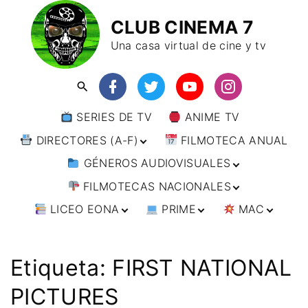
CLUB CINEMA 7
Una casa virtual de cine y tv
SERIES DE TV
ANIME TV
DIRECTORES (A-F)
FILMOTECA ANUAL
GÉNEROS AUDIOVISUALES
DIRECTORES (F-L)
FILMOTECAS NACIONALES
DIRECTORES (L-
ANIMACIÓN
W)
LICEO EONA
PRIME
MAC
ARTES MARCIALES
AFRICA
DIRECTORES (W-
Y)
BÉLICO
AMÉRICA
CURSOS ONLINE
DIRECTOR’S CUT
🗯 MANGA
ARGENTINA
CIENCIA FICCIÓN
ASIA
TALLERES
ANIME
BRASIL
INDIA
Etiqueta:
FIRST NATIONAL
ONLINE
IMPRESCINDIBLES
CINE DOCUMENTAL
EUROPA
🗨 CÓMICS
CHILE
JAPÓN
ALEMANIA
PICTURES
FILM DOCTOR
ARTÍCULOS
CINE NEGRO / CRIMEN /
OCEANIA
ESTADOS UNIDOS
RUSIA
AUSTRIA
AUSTRALIA
ESPIONAJE