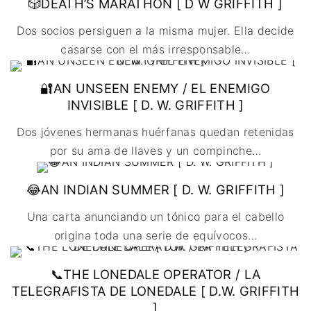
🎲DEATH’S MARATHON [ D W GRIFFITH ]
Dos socios persiguen a la misma mujer. Ella decide
casarse con el más irresponsable
…
🔐AN UNSEEN ENEMY / EL ENEMIGO
INVISIBLE [ D. W. GRIFFITH ]
Dos jóvenes hermanas huérfanas quedan retenidas
por su ama de llaves y un compinche
…
😂AN INDIAN SUMMER [ D. W. GRIFFITH ]
Una carta anunciando un tónico para el cabello
origina toda una serie de equívocos
…
📞THE LONEDALE OPERATOR / LA
TELEGRAFISTA DE LONEDALE [ D.W. GRIFFITH
]