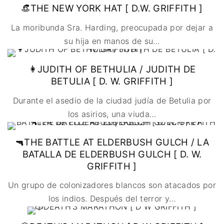
🇩🇰 DINAMARCA
🔴DRAMA
👒THE NEW YORK HAT [ D.W. GRIFFITH ]
🖥️ SERVICIOS DE
🇺🇾 URUGUAY
🇪🇸 ESPAÑA
COMPUTACIÓN
🔴ÉPICO / MITOLÓGICO
La moribunda Sra. Harding, preocupada por dejar a
🇫🇷 FRANCIA
🌐 DISEÑO WEB
🔴EXPERIMENTOS
su hija en manos de su
…
🇮🇹 ITALIA
📧 CONTACTO
🔴FANTÁSTICO
🇳🇱 PAISES BAJOS
🪪 TARJETA DIGITAL
🔴MUSICAL
👩JUDITH OF BETHULIA / JUDITH DE
🇬🇧 REINO UNIDO
🔴TERROR
BETULIA [ D. W. GRIFFITH ]
🇷🇸 SERBIA​
🔴WESTERN / CHAMBARA
Durante el asedio de la ciudad judía de Betulia por
🇸🇪 SUECIA
los asirios, una viuda
…
🔫THE BATTLE AT ELDERBUSH GULCH / LA
BATALLA DE ELDERBUSH GULCH [ D. W.
GRIFFITH ]
Un grupo de colonizadores blancos son atacados por
los indios. Después del terror y
…