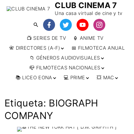
CLUB CINEMA 7
Una casa virtual de cine y tv
📺 SERIES DE TV
🏮 ANIME TV
📇 DIRECTORES (A-F)
📅 FILMOTECA ANUAL
📁 GÉNEROS AUDIOVISUALES
📇 DIRECTORES (F-L)
📪 FILMOTECAS NACIONALES
📇 DIRECTORES (L-
🔴ANIMACIÓN
W)
📚 LICEO EONA
💻 PRIME
💥 MAC
🔴ARTES MARCIALES
🌍 AFRICA
📇 DIRECTORES (W-
Y)
🔴BÉLICO
🌎 AMÉRICA
👩‍🎓 CURSOS
▶️ DIRECTOR’S CUT
🗯 MANGA
🇦🇷 ARGENTINA
ONLINE
🔴CIENCIA FICCIÓN
🌏 ASIA
📀
👁️ ANIME
Etiqueta:
BIOGRAPH
🇧🇷 BRASIL
🇮🇳 INDIA
🎒 TALLERES
IMPRESCINDIBLES
🔴CINE DOCUMENTAL
🌍 EUROPA
🗨 CÓMICS
ONLINE
🇨🇱 CHILE
🇯🇵 JAPÓN
🇩🇪 ALEMANIA
COMPANY
📰 ARTÍCULOS
🔴CINE NEGRO / CRIMEN /
🌏 OCEANIA
🎞️ FILM DOCTOR
🇺🇸 ESTADOS
🇷🇺 RUSIA
🇦🇹 AUSTRIA
🇦🇺 AUSTRALIA
ESPIONAJE
UNIDOS
👨‍🎨 IMAGEN &
🇧🇪 BÉLGICA
🔴COMEDIA
VIDEO
🇲🇽 MÉXICO