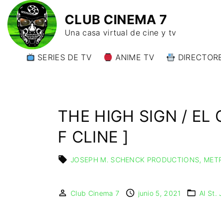
CLUB CINEMA 7
Una casa virtual de cine y tv
SERIES DE TV
ANIME TV
DIRECTORE
DIRECTORE
DIRECTORE
W)
THE HIGH SIGN / E
DIRECTORE
Y)
F CLINE ]
JOSEPH M. SCHENCK PRODUCTIONS
MET
Club Cinema 7
junio 5, 2021
Al St.