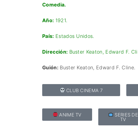
Comedia.
Año:
1921.
País:
Estados Unidos.
Dirección:
Buster Keaton
,
Edward F. Cl
Guión:
Buster Keaton,
Edward F. Cline.
CLUB CINEMA 7
ANIME TV
SERIES D
TV