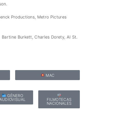
son.
enck Productions,
Metro Pictures
,
Bartine Burkett,
Charles Dorety,
Al St.
MAC
GÉNERO
AUDIOVISUAL
FILMOTECAS
NACIONALES