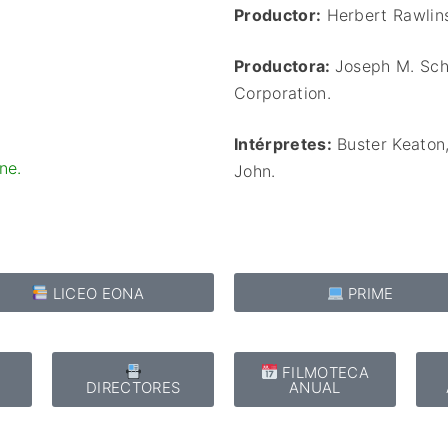
Productor:
Herbert Rawlin
Productora:
Joseph M. Sch
Corporation.
Intérpretes:
Buster Keaton
ine
.
John.
LICEO EONA
PRIME
E
FILMOTECA
DIRECTORES
ANUAL