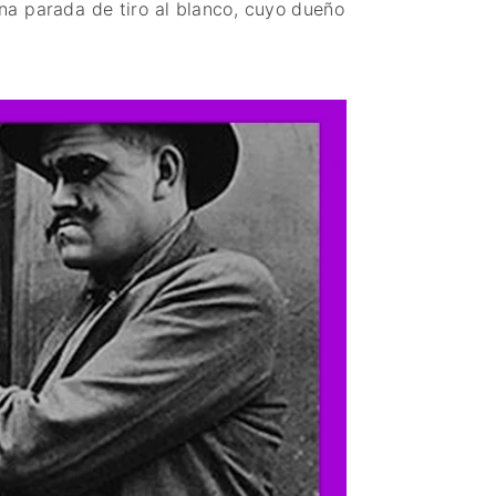
na parada de tiro al blanco, cuyo dueño
PAISES BAJOS
REINO UNIDO
SERBIA​
SUECIA
AMBARA