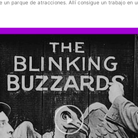
e un parque de atracciones. Allí consigue un trabajo en u
FANTÁSTICO
MUSICAL
TERROR
WESTERN / CH