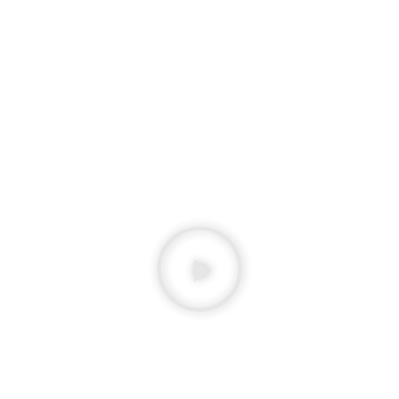
🔴MUSICAL
🔴TERROR
🔴WESTERN / CHA