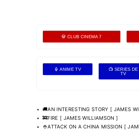
💀 CLUB CINEMA 7
🏮 ANIME TV
📺 SERIES DE
TV
🚚AN INTERESTING STORY [ JAMES W
🚒FIRE [ JAMES WILLIAMSON ]
👲ATTACK ON A CHINA MISSION [ JAM