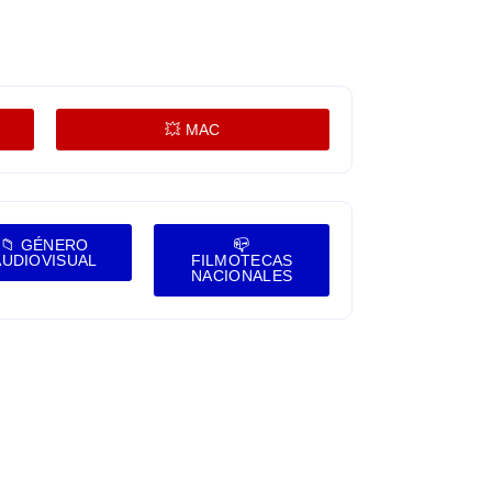
💥 MAC
📁 GÉNERO
📪
AUDIOVISUAL
FILMOTECAS
NACIONALES