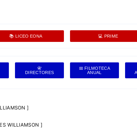
📚 LICEO EONA
💻 PRIME
📇
📅 FILMOTECA
DIRECTORES
ANUAL
ILLIAMSON ]
ES WILLIAMSON ]