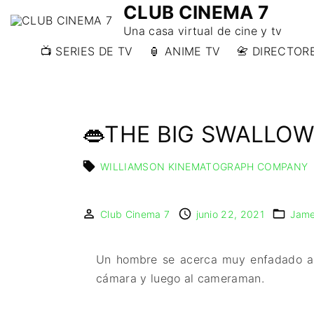
CLUB CINEMA 7
Una casa virtual de cine y tv
📺 SERIES DE TV
🏮 ANIME TV
📇 DIRECTORE
📇 DIRECTORE
📇 DIRECTORE
W)
👄THE BIG SWALLOW
📇 DIRECTOR
Y)
WILLIAMSON KINEMATOGRAPH COMPANY
Club Cinema 7
junio 22, 2021
Jame
Un hombre se acerca muy enfadado al 
cámara y luego al cameraman.