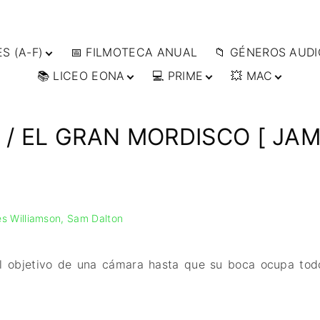
S (A-F)
📅 FILMOTECA ANUAL
📁 GÉNEROS AUDI
📚 LICEO EONA
💻 PRIME
💥 MAC
S (F-L)
🔴ANIMACIÓN
S (L-
🔴ARTES MARCIAL
👩‍🎓 CURSOS
▶️ DIRECTOR’S CUT
🗯 MANGA
ONLINE
🔴BÉLICO
📀
👁️ ANIME
 / EL GRAN MORDISCO [ JAM
ES (W-
🎒 TALLERES
IMPRESCINDIBLES
🔴CIENCIA FICCIÓ
🗨 CÓMICS
ONLINE
📰 ARTÍCULOS
🔴CINE DOCUMEN
🎞️ FILM DOCTOR
🔴CINE NEGRO / C
👨‍🎨 IMAGEN &
ESPIONAJE
VIDEO
s Williamson
Sam Dalton
🔴COMEDIA
🖥️ SERVICIOS DE
COMPUTACIÓN
🔴DRAMA
🌐 DISEÑO WEB
🔴ÉPICO / MITOLÓ
objetivo de una cámara hasta que su boca ocupa todo
📧 CONTACTO
🔴EXPERIMENTOS
🪪 TARJETA DIGITAL
🔴FANTÁSTICO