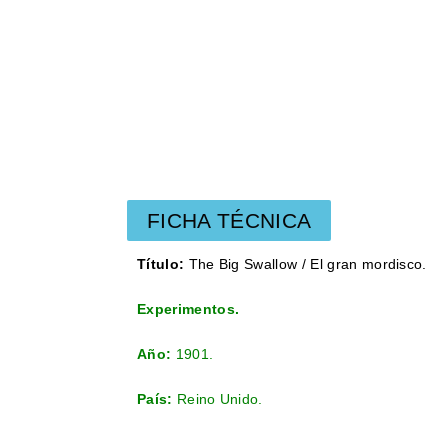
FICHA TÉCNICA
Título:
The Big Swallow / El gran mordisco.
Experimentos.
Año:
1901.
País:
Reino Unido.