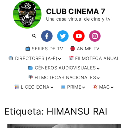
CLUB CINEMA 7
Una casa virtual de cine y tv
SERIES DE TV
ANIME TV
DIRECTORES (A-F)
FILMOTECA ANUAL
GÉNEROS AUDIOVISUALES
DIRECTORES (F-L)
FILMOTECAS NACIONALES
DIRECTORES (L-
ANIMACIÓN
W)
LICEO EONA
PRIME
MAC
ARTES MARCIALES
AFRICA
DIRECTORES (W-
Y)
BÉLICO
AMÉRICA
CURSOS ONLINE
DIRECTOR’S CUT
🗯 MANGA
ARGENTINA
CIENCIA FICCIÓN
ASIA
TALLERES
ANIME
BRASIL
INDIA
Etiqueta:
HIMANSU RAI
ONLINE
IMPRESCINDIBLES
CINE DOCUMENTAL
EUROPA
🗨 CÓMICS
CHILE
JAPÓN
ALEMANIA
FILM DOCTOR
ARTÍCULOS
CINE NEGRO / CRIMEN /
OCEANIA
ESTADOS UNIDOS
RUSIA
AUSTRIA
AUSTRALIA
ESPIONAJE