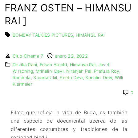
IMAGEN & VIDEO
FRANZ OSTEN – HIMANSU
MÉXICO
BÉLGICA
COMEDIA
SERVICIOS DE
URUGUAY
DINAMARCA
COMPUTACIÓN
DRAMA
RAI ]
ESPAÑA
DISEÑO WEB
ÉPICO / MITOLÓGICO
FRANCIA
CONTACTO
EXPERIMENTOS
BOMBAY TALKIES PICTURES
HIMANSU RAI
ITALIA
TARJETA
FANTÁSTICO
DIGITAL
PAISES BAJOS
MUSICAL
Club Cinema 7
enero 22, 2022
REINO UNIDO
TERROR
Devika Rani
Edwin Arnold
Himansu Rai
Josef
SERBIA​
WESTERN / CHAMBARA
Wirsching
Mrinalini Devi
Niranjan Pal
Prafulla Roy
SUECIA
Ranibala
Sarada Ukil
Seeta Devi
Sunalini Devi
Willi
Kiermeier
0
Filme que refleja la vida de Buda, es también
una especie de documental acerca de las
diferentes costumbres y tradiciones de la
sociedad hindú.