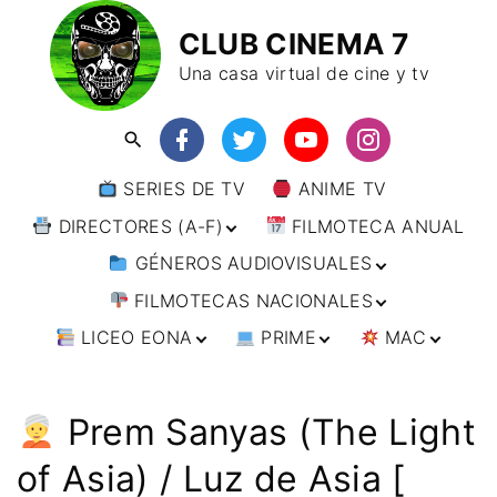
CLUB CINEMA 7
Una casa virtual de cine y tv
SERIES DE TV
ANIME TV
DIRECTORES (A-F)
FILMOTECA ANUAL
GÉNEROS AUDIOVISUALES
DIRECTORES (F-L)
FILMOTECAS NACIONALES
DIRECTORES (L-
ANIMACIÓN
W)
LICEO EONA
PRIME
MAC
ARTES MARCIALES
AFRICA
DIRECTORES (W-
Y)
BÉLICO
AMÉRICA
CURSOS ONLINE
DIRECTOR’S CUT
🗯 MANGA
ARGENTINA
CIENCIA FICCIÓN
ASIA
TALLERES
ANIME
BRASIL
INDIA
Prem Sanyas (The Light
ONLINE
IMPRESCINDIBLES
CINE DOCUMENTAL
EUROPA
🗨 CÓMICS
CHILE
JAPÓN
ALEMANIA
of Asia) / Luz de Asia [
FILM DOCTOR
ARTÍCULOS
CINE NEGRO / CRIMEN /
OCEANIA
ESTADOS UNIDOS
RUSIA
AUSTRIA
AUSTRALIA
ESPIONAJE