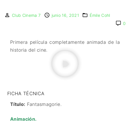
🇩🇰 DINAMARCA
🔴DRAMA
🖥️ SERVICIOS DE
🇺🇾 URUGUAY
🇪🇸 ESPAÑA
COMPUTACIÓN
🔴ÉPICO / MITOLÓGICO
Club Cinema 7
junio 16, 2021
Émile Cohl
🇫🇷 FRANCIA
🌐 DISEÑO WEB
🔴EXPERIMENTOS
0
🇮🇹 ITALIA
📧 CONTACTO
🔴FANTÁSTICO
🇳🇱 PAISES BAJOS
🪪 TARJETA DIGITAL
🔴MUSICAL
Primera película completamente animada de la
🇬🇧 REINO UNIDO
🔴TERROR
historia del cine.
🇷🇸 SERBIA​
🔴WESTERN / CHAMBARA
🇸🇪 SUECIA
FICHA TÉCNICA
Título:
Fantasmagorie.
A
nimación.