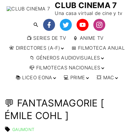
CLUB CINEMA 7
Una casa virtual de cine y tv
📺 SERIES DE TV
🏮 ANIME TV
📇 DIRECTORES (A-F)
📅 FILMOTECA ANUAL
📁 GÉNEROS AUDIOVISUALES
📇 DIRECTORES (F-L)
📪 FILMOTECAS NACIONALES
📇 DIRECTORES (L-
🔴ANIMACIÓN
W)
📚 LICEO EONA
💻 PRIME
💥 MAC
🔴ARTES MARCIALES
🌍 AFRICA
📇 DIRECTORES (W-
Y)
🔴BÉLICO
🌎 AMÉRICA
👩‍🎓 CURSOS
▶️ DIRECTOR’S CUT
🗯 MANGA
🇦🇷 ARGENTINA
ONLINE
🔴CIENCIA FICCIÓN
🌏 ASIA
📀
👁️ ANIME
💬 FANTASMAGORIE [
🇧🇷 BRASIL
🇮🇳 INDIA
🎒 TALLERES
IMPRESCINDIBLES
🔴CINE DOCUMENTAL
🌍 EUROPA
🗨 CÓMICS
ONLINE
🇨🇱 CHILE
🇯🇵 JAPÓN
🇩🇪 ALEMANIA
ÉMILE COHL ]
📰 ARTÍCULOS
🔴CINE NEGRO / CRIMEN /
🌏 OCEANIA
🎞️ FILM DOCTOR
🇺🇸 ESTADOS
🇷🇺 RUSIA
🇦🇹 AUSTRIA
🇦🇺 AUSTRALIA
ESPIONAJE
UNIDOS
👨‍🎨 IMAGEN &
🇧🇪 BÉLGICA
🔴COMEDIA
GAUMONT
VIDEO
🇲🇽 MÉXICO