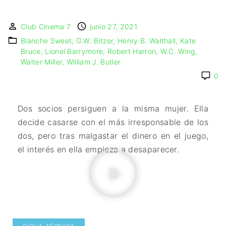
🇩🇰 DINAMARCA
🔴DRAMA
🖥️ SERVICIOS DE
🇺🇾 URUGUAY
🇪🇸 ESPAÑA
COMPUTACIÓN
🔴ÉPICO / MITOLÓGICO
Club Cinema 7
junio 27, 2021
🇫🇷 FRANCIA
🌐 DISEÑO WEB
🔴EXPERIMENTOS
Blanche Sweet
G.W. Bitzer
Henry B. Walthall
Kate
🇮🇹 ITALIA
📧 CONTACTO
🔴FANTÁSTICO
Bruce
Lionel Barrymore
Robert Harron
W.C. Wing
🇳🇱 PAISES BAJOS
🪪 TARJETA DIGITAL
Walter Miller
William J. Butler
🔴MUSICAL
🇬🇧 REINO UNIDO
0
🔴TERROR
🇷🇸 SERBIA​
🔴WESTERN / CHAMBARA
🇸🇪 SUECIA
Dos socios persiguen a la misma mujer. Ella
decide casarse con el más irresponsable de los
dos, pero tras malgastar el dinero en el juego,
el interés en ella empieza a desaparecer.