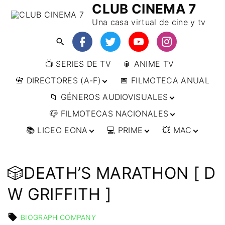
CLUB CINEMA 7
Una casa virtual de cine y tv
📺 SERIES DE TV
🏮 ANIME TV
📇 DIRECTORES (A-F)
📅 FILMOTECA ANUAL
📁 GÉNEROS AUDIOVISUALES
📇 DIRECTORES (F-L)
📪 FILMOTECAS NACIONALES
📇 DIRECTORES (L-
🔴ANIMACIÓN
W)
📚 LICEO EONA
💻 PRIME
💥 MAC
🔴ARTES MARCIALES
🌍 AFRICA
📇 DIRECTORES (W-
Y)
🔴BÉLICO
🌎 AMÉRICA
👩‍🎓 CURSOS
▶️ DIRECTOR’S CUT
🗯 MANGA
🇦🇷 ARGENTINA
ONLINE
🔴CIENCIA FICCIÓN
🌏 ASIA
📀
👁️ ANIME
🎲DEATH’S MARATHON [ D
🇧🇷 BRASIL
🇮🇳 INDIA
🎒 TALLERES
IMPRESCINDIBLES
🔴CINE DOCUMENTAL
🌍 EUROPA
🗨 CÓMICS
ONLINE
🇨🇱 CHILE
🇯🇵 JAPÓN
🇩🇪 ALEMANIA
W GRIFFITH ]
📰 ARTÍCULOS
🔴CINE NEGRO / CRIMEN /
🌏 OCEANIA
🎞️ FILM DOCTOR
🇺🇸 ESTADOS
🇷🇺 RUSIA
🇦🇹 AUSTRIA
🇦🇺 AUSTRALIA
ESPIONAJE
UNIDOS
👨‍🎨 IMAGEN &
🇧🇪 BÉLGICA
🔴COMEDIA
BIOGRAPH COMPANY
VIDEO
🇲🇽 MÉXICO