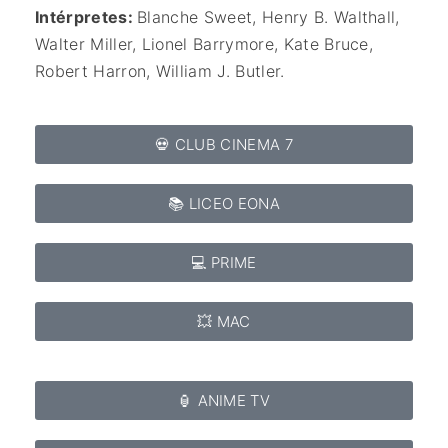
Intérpretes:
Blanche Sweet,
Henry B. Walthall,
Walter Miller,
Lionel Barrymore,
Kate Bruce,
Robert Harron, William J. Butler.
💀 CLUB CINEMA 7
📚 LICEO EONA
💻 PRIME
💥 MAC
🏮 ANIME TV