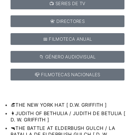
📺 SERIES DE TV
📇 DIRECTORES
📅 FILMOTECA ANUAL
📁 GÉNERO AUDIOVISUAL
📪 FILMOTECAS NACIONALES
👒THE NEW YORK HAT [ D.W. GRIFFITH ]
👩JUDITH OF BETHULIA / JUDITH DE BETULIA [
D. W. GRIFFITH ]
🔫THE BATTLE AT ELDERBUSH GULCH / LA
BATALLA DE ELDERBUSH GULCH [ D. W.