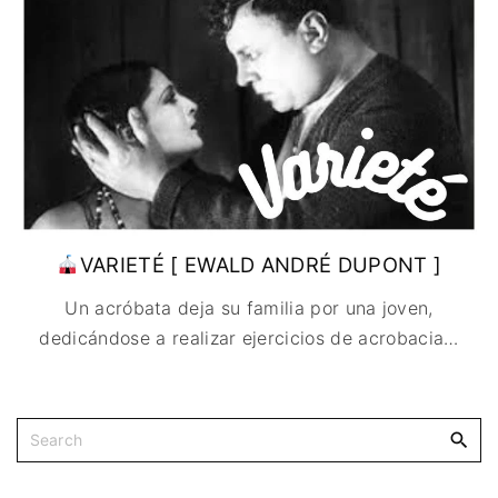
IMAGEN & VIDEO
MÉXICO
BÉLGICA
COMEDIA
SERVICIOS DE
URUGUAY
DINAMARCA
COMPUTACIÓN
DRAMA
ESPAÑA
DISEÑO WEB
ÉPICO / MITOLÓGICO
FRANCIA
CONTACTO
EXPERIMENTOS
ITALIA
TARJETA
FANTÁSTICO
DIGITAL
PAISES BAJOS
MUSICAL
REINO UNIDO
TERROR
SERBIA​
WESTERN / CHAMBARA
VARIETÉ [ EWALD ANDRÉ DUPONT ]
SUECIA
Un acróbata deja su familia por una joven,
dedicándose a realizar ejercicios de acrobacia
…