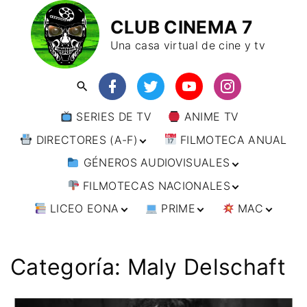
CLUB CINEMA 7
Una casa virtual de cine y tv
SERIES DE TV
ANIME TV
DIRECTORES (A-F)
FILMOTECA ANUAL
GÉNEROS AUDIOVISUALES
DIRECTORES (F-L)
FILMOTECAS NACIONALES
DIRECTORES (L-
ANIMACIÓN
W)
LICEO EONA
PRIME
MAC
ARTES MARCIALES
AFRICA
DIRECTORES (W-
Y)
BÉLICO
AMÉRICA
CURSOS ONLINE
DIRECTOR’S CUT
🗯 MANGA
ARGENTINA
CIENCIA FICCIÓN
ASIA
TALLERES
ANIME
BRASIL
INDIA
Categoría:
Maly Delschaft
ONLINE
IMPRESCINDIBLES
CINE DOCUMENTAL
EUROPA
🗨 CÓMICS
CHILE
JAPÓN
ALEMANIA
FILM DOCTOR
ARTÍCULOS
CINE NEGRO / CRIMEN /
OCEANIA
ESTADOS UNIDOS
RUSIA
AUSTRIA
AUSTRALIA
ESPIONAJE