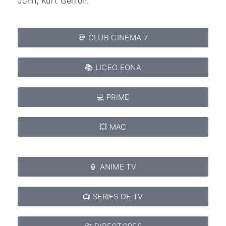
John,
Kurt Gerron.
💀 CLUB CINEMA 7
📚 LICEO EONA
💻 PRIME
💥 MAC
🏮 ANIME TV
📺 SERIES DE TV