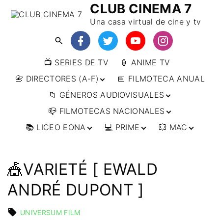
CLUB CINEMA 7
Una casa virtual de cine y tv
📺 SERIES DE TV
🏮 ANIME TV
📇 DIRECTORES (A-F)
📅 FILMOTECA ANUAL
📁 GÉNEROS AUDIOVISUALES
📇 DIRECTORES (F-L)
📪 FILMOTECAS NACIONALES
📇 DIRECTORES (L-
🔴ANIMACIÓN
W)
📚 LICEO EONA
💻 PRIME
💥 MAC
🔴ARTES MARCIALES
🌍 AFRICA
📇 DIRECTORES (W-
Y)
🔴BÉLICO
🌎 AMÉRICA
👩‍🎓 CURSOS
▶️ DIRECTOR’S CUT
🗯 MANGA
🇦🇷 ARGENTINA
ONLINE
🔴CIENCIA FICCIÓN
🌏 ASIA
📀
👁️ ANIME
🎪VARIETÉ [ EWALD
🇧🇷 BRASIL
🇮🇳 INDIA
🎒 TALLERES
IMPRESCINDIBLES
🔴CINE DOCUMENTAL
🌍 EUROPA
🗨 CÓMICS
ONLINE
🇨🇱 CHILE
🇯🇵 JAPÓN
🇩🇪 ALEMANIA
ANDRÉ DUPONT ]
📰 ARTÍCULOS
🔴CINE NEGRO / CRIMEN /
🌏 OCEANIA
🎞️ FILM DOCTOR
🇺🇸 ESTADOS
🇷🇺 RUSIA
🇦🇹 AUSTRIA
🇦🇺 AUSTRALIA
ESPIONAJE
UNIDOS
👨‍🎨 IMAGEN &
🇧🇪 BÉLGICA
🔴COMEDIA
UNIVERSUM FILM
VIDEO
🇲🇽 MÉXICO