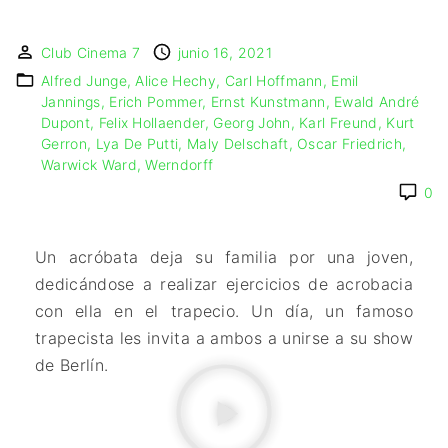
🇩🇰 DINAMARCA
🔴DRAMA
🖥️ SERVICIOS DE
🇺🇾 URUGUAY
🇪🇸 ESPAÑA
COMPUTACIÓN
🔴ÉPICO / MITOLÓGICO
Club Cinema 7
junio 16, 2021
🇫🇷 FRANCIA
🌐 DISEÑO WEB
🔴EXPERIMENTOS
Alfred Junge
Alice Hechy
Carl Hoffmann
Emil
🇮🇹 ITALIA
📧 CONTACTO
🔴FANTÁSTICO
Jannings
Erich Pommer
Ernst Kunstmann
Ewald André
🇳🇱 PAISES BAJOS
🪪 TARJETA DIGITAL
Dupont
Felix Hollaender
Georg John
Karl Freund
Kurt
🔴MUSICAL
Gerron
Lya De Putti
Maly Delschaft
Oscar Friedrich
🇬🇧 REINO UNIDO
🔴TERROR
Warwick Ward
Werndorff
🇷🇸 SERBIA​
🔴WESTERN / CHAMBARA
0
🇸🇪 SUECIA
Un acróbata deja su familia por una joven,
dedicándose a realizar ejercicios de acrobacia
con ella en el trapecio. Un día, un famoso
trapecista les invita a ambos a unirse a su show
de Berlín.