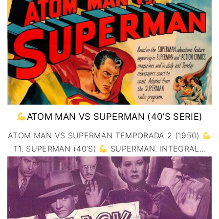
IMAGEN & VIDEO
MÉXICO
BÉLGICA
COMEDIA
SERVICIOS DE
URUGUAY
DINAMARCA
COMPUTACIÓN
DRAMA
ESPAÑA
DISEÑO WEB
ÉPICO / MITOLÓGICO
FRANCIA
CONTACTO
EXPERIMENTOS
ITALIA
TARJETA
FANTÁSTICO
DIGITAL
PAISES BAJOS
MUSICAL
REINO UNIDO
TERROR
SERBIA​
WESTERN / CHAMBARA
ATOM MAN VS SUPERMAN (40’S SERIE)
SUECIA
ATOM MAN VS SUPERMAN TEMPORADA 2 (1950)
T1. SUPERMAN (40’S)
SUPERMAN. INTEGRAL
…