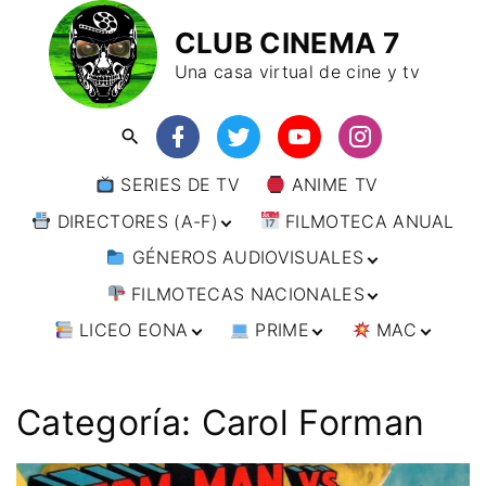
CLUB CINEMA 7
Una casa virtual de cine y tv
SERIES DE TV
ANIME TV
DIRECTORES (A-F)
FILMOTECA ANUAL
GÉNEROS AUDIOVISUALES
DIRECTORES (F-L)
FILMOTECAS NACIONALES
DIRECTORES (L-
ANIMACIÓN
W)
LICEO EONA
PRIME
MAC
ARTES MARCIALES
AFRICA
DIRECTORES (W-
Y)
BÉLICO
AMÉRICA
CURSOS ONLINE
DIRECTOR’S CUT
🗯 MANGA
ARGENTINA
CIENCIA FICCIÓN
ASIA
TALLERES
ANIME
BRASIL
INDIA
Categoría:
Carol Forman
ONLINE
IMPRESCINDIBLES
CINE DOCUMENTAL
EUROPA
🗨 CÓMICS
CHILE
JAPÓN
ALEMANIA
FILM DOCTOR
ARTÍCULOS
CINE NEGRO / CRIMEN /
OCEANIA
ESTADOS UNIDOS
RUSIA
AUSTRIA
AUSTRALIA
ESPIONAJE