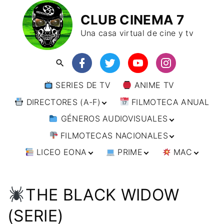
CLUB CINEMA 7
Una casa virtual de cine y tv
SERIES DE TV
ANIME TV
DIRECTORES (A-F)
FILMOTECA ANUAL
GÉNEROS AUDIOVISUALES
DIRECTORES (F-L)
FILMOTECAS NACIONALES
DIRECTORES (L-
ANIMACIÓN
W)
LICEO EONA
PRIME
MAC
ARTES MARCIALES
AFRICA
DIRECTORES (W-
Y)
BÉLICO
AMÉRICA
CURSOS ONLINE
DIRECTOR’S CUT
🗯 MANGA
ARGENTINA
CIENCIA FICCIÓN
ASIA
TALLERES
ANIME
BRASIL
INDIA
THE BLACK WIDOW
ONLINE
IMPRESCINDIBLES
CINE DOCUMENTAL
EUROPA
🗨 CÓMICS
CHILE
JAPÓN
ALEMANIA
(SERIE)
FILM DOCTOR
ARTÍCULOS
CINE NEGRO / CRIMEN /
OCEANIA
ESTADOS UNIDOS
RUSIA
AUSTRIA
AUSTRALIA
ESPIONAJE