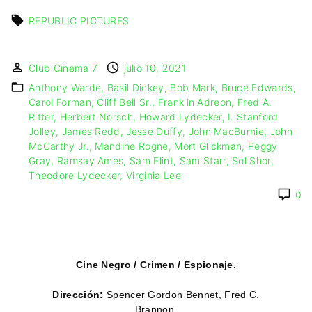
IMAGEN & VIDEO
MÉXICO
BÉLGICA
COMEDIA
REPUBLIC PICTURES
SERVICIOS DE
URUGUAY
DINAMARCA
COMPUTACIÓN
DRAMA
ESPAÑA
DISEÑO WEB
ÉPICO / MITOLÓGICO
Club Cinema 7
julio 10, 2021
FRANCIA
CONTACTO
EXPERIMENTOS
Anthony Warde
Basil Dickey
Bob Mark
Bruce Edwards
ITALIA
TARJETA
FANTÁSTICO
Carol Forman
Cliff Bell Sr.
Franklin Adreon
Fred A.
DIGITAL
PAISES BAJOS
Ritter
Herbert Norsch
Howard Lydecker
I. Stanford
MUSICAL
Jolley
James Redd
Jesse Duffy
John MacBurnie
John
REINO UNIDO
TERROR
McCarthy Jr.
Mandine Rogne
Mort Glickman
Peggy
SERBIA​
WESTERN / CHAMBARA
Gray
Ramsay Ames
Sam Flint
Sam Starr
Sol Shor
SUECIA
Theodore Lydecker
Virginia Lee
0
Cine Negro / Crimen / Espionaje.
Dirección:
Spencer Gordon Bennet
,
Fred C.
Brannon.