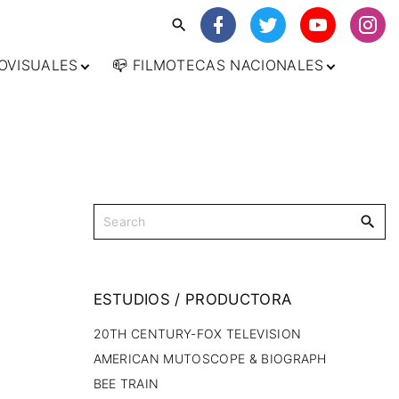
OVISUALES
📪 FILMOTECAS NACIONALES
🌍 AFRICA
ES
🌎 AMÉRICA
🇦🇷 ARGENTINA
🌏 ASIA
🇧🇷 BRASIL
🇮🇳 INDIA
N
🌍 EUROPA
🇨🇱 CHILE
🇯🇵 JAPÓN
🇩🇪 ALEMANIA
TAL
🌏 OCEANIA
🇺🇸 ESTADOS
🇷🇺 RUSIA
🇦🇹 AUSTRIA
🇦🇺 AUSTRALIA
UNIDOS
RIMEN /
🇧🇪 BÉLGICA
🇲🇽 MÉXICO
🇩🇰 DINAMARCA
🇺🇾 URUGUAY
🇪🇸 ESPAÑA
ESTUDIOS
/
PRODUCTORA
🇫🇷 FRANCIA
GICO
20TH CENTURY-FOX TELEVISION
🇮🇹 ITALIA
AMERICAN MUTOSCOPE & BIOGRAPH
🇳🇱 PAISES BAJO
BEE TRAIN
🇬🇧 REINO UNIDO