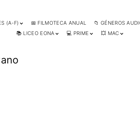
S (A-F)
📅 FILMOTECA ANUAL
📁 GÉNEROS AUDI
📚 LICEO EONA
💻 PRIME
💥 MAC
S (F-L)
🔴ANIMACIÓN
S (L-
🔴ARTES MARCIAL
👩‍🎓 CURSOS
▶️ DIRECTOR’S CUT
🗯 MANGA
ONLINE
🔴BÉLICO
📀
👁️ ANIME
Cano
ES (W-
🎒 TALLERES
IMPRESCINDIBLES
🔴CIENCIA FICCIÓ
🗨 CÓMICS
ONLINE
📰 ARTÍCULOS
🔴CINE DOCUMEN
🎞️ FILM DOCTOR
🔴CINE NEGRO / C
👨‍🎨 IMAGEN &
ESPIONAJE
VIDEO
🔴COMEDIA
🖥️ SERVICIOS DE
COMPUTACIÓN
🔴DRAMA
🌐 DISEÑO WEB
🔴ÉPICO / MITOLÓ
📧 CONTACTO
🔴EXPERIMENTOS
🪪 TARJETA DIGITAL
🔴FANTÁSTICO