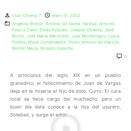
🇩🇰 DINAMARCA
🔴DRAMA
🖥️ SERVICIOS DE
🇺🇾 URUGUAY
🇪🇸 ESPAÑA
COMPUTACIÓN
🔴ÉPICO / MITOLÓGICO
Club Cinema 7
enero 9, 2022
🇫🇷 FRANCIA
🌐 DISEÑO WEB
🔴EXPERIMENTOS
Angelina Bretón
Antonio Gil Varela ‘Varillas’
Antonio
🇮🇹 ITALIA
📧 CONTACTO
🔴FANTÁSTICO
Paso y Cano
Emilio Pozuelo
Joaquín Dicenta
José
🇳🇱 PAISES BAJOS
🪪 TARJETA DIGITAL
Buchs
José María Maristany
José Montenegro
Laura
🔴MUSICAL
Pinillos
María Comendador
Pedro Antonio de Alarcón
🇬🇧 REINO UNIDO
🔴TERROR
Ramón Meca
Ricardo Galache
🇷🇸 SERBIA​
🔴WESTERN / CHAMBARA
0
🇸🇪 SUECIA
A principios del siglo XIX en un pueblo
granadino, el fallecimiento de Juan de Vargas
deja en la miseria al hijo de éste, Curro. El cura
local se hace cargo del muchacho, pero un
buen día éste conoce a la hija del usurero,
Soledad, y surge el amor.