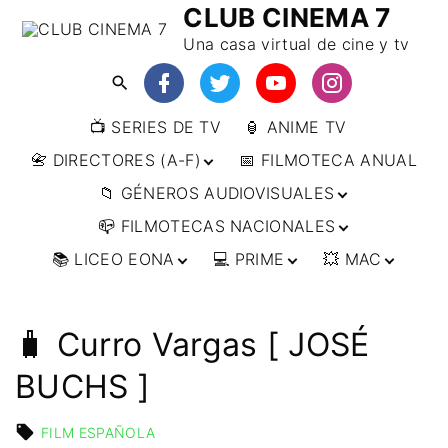
CLUB CINEMA 7
Una casa virtual de cine y tv
📺 SERIES DE TV
🏮 ANIME TV
📇 DIRECTORES (A-F)
📅 FILMOTECA ANUAL
📁 GÉNEROS AUDIOVISUALES
📇 DIRECTORES (F-L)
📪 FILMOTECAS NACIONALES
📇 DIRECTORES (L-
🔴ANIMACIÓN
W)
📚 LICEO EONA
💻 PRIME
💥 MAC
🔴ARTES MARCIALES
🌍 AFRICA
📇 DIRECTORES (W-
Y)
🔴BÉLICO
🌎 AMÉRICA
👩‍🎓 CURSOS
▶️ DIRECTOR’S CUT
🗯 MANGA
🇦🇷 ARGENTINA
ONLINE
🔴CIENCIA FICCIÓN
🌏 ASIA
📀
👁️ ANIME
🧳 Curro Vargas [ JOSÉ
🇧🇷 BRASIL
🇮🇳 INDIA
🎒 TALLERES
IMPRESCINDIBLES
🔴CINE DOCUMENTAL
🌍 EUROPA
🗨 CÓMICS
ONLINE
🇨🇱 CHILE
🇯🇵 JAPÓN
🇩🇪 ALEMANIA
BUCHS ]
📰 ARTÍCULOS
🔴CINE NEGRO / CRIMEN /
🌏 OCEANIA
🎞️ FILM DOCTOR
🇺🇸 ESTADOS
🇷🇺 RUSIA
🇦🇹 AUSTRIA
🇦🇺 AUSTRALIA
ESPIONAJE
UNIDOS
👨‍🎨 IMAGEN &
🇧🇪 BÉLGICA
🔴COMEDIA
FILM ESPAÑOLA
VIDEO
🇲🇽 MÉXICO