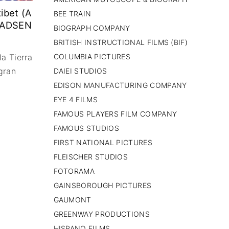
PAISES BAJOS
ibet (A
BEE TRAIN
REINO UNIDO
 MADSEN
BIOGRAPH COMPANY
SERBIA​
BRITISH INSTRUCTIONAL FILMS (BIF)
SUECIA
AMBARA
COLUMBIA PICTURES
a Tierra
gran
DAIEI STUDIOS
EDISON MANUFACTURING COMPANY
EYE 4 FILMS
FAMOUS PLAYERS FILM COMPANY
FAMOUS STUDIOS
FIRST NATIONAL PICTURES
FLEISCHER STUDIOS
FOTORAMA
GAINSBOROUGH PICTURES
GAUMONT
GREENWAY PRODUCTIONS
HISPANO FILMS