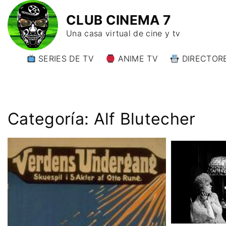
CLUB CINEMA 7
Una casa virtual de cine y tv
SERIES DE TV
ANIME TV
DIRECTORE
DIRECTORE
DIRECTORE
W)
Categoría:
Alf Blutecher
DIRECTORE
Y)