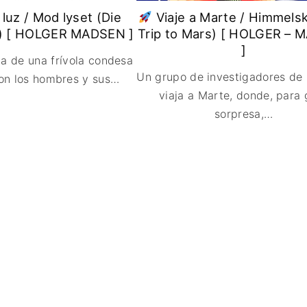
FANTÁSTICO
 luz / Mod lyset (Die
Viaje a Marte / Himmelsk
r) [ HOLGER MADSEN ]
Trip to Mars) [ HOLGER –
MUSICAL
]
TERROR
ria de una frívola condesa
WESTERN / CH
Un grupo de investigadores de l
on los hombres y sus
…
viaja a Marte, donde, para 
sorpresa,
…