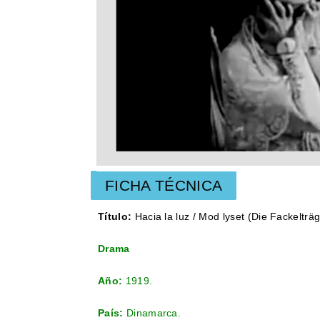
FICHA TÉCNICA
Título:
Hacia la luz / Mod lyset (Die Fackelträg
Drama
Año:
1919.
País:
Dinamarca.