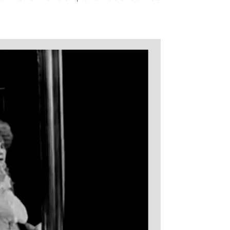
PAISES BAJOS
REINO UNIDO
SERBIA​
SUECIA
AMBARA