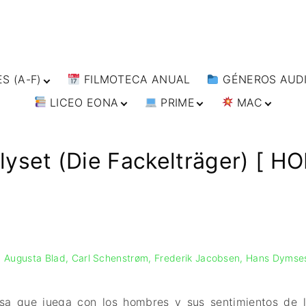
S (A-F)
FILMOTECA ANUAL
GÉNEROS AUDI
LICEO EONA
PRIME
MAC
S (F-L)
ANIMACIÓN
S (L-
ARTES MARCIAL
CURSOS ONLINE
DIRECTOR’S CUT
🗯 MANGA
BÉLICO
TALLERES
ANIME
 lyset (Die Fackelträger) [
S (W-
ONLINE
IMPRESCINDIBLES
CIENCIA FICCIÓ
🗨 CÓMICS
FILM DOCTOR
ARTÍCULOS
CINE DOCUMEN
IMAGEN & VIDEO
CINE NEGRO / C
ESPIONAJE
SERVICIOS DE
COMPUTACIÓN
COMEDIA
DISEÑO WEB
Augusta Blad
Carl Schenstrøm
Frederik Jacobsen
Hans Dymse
DRAMA
CONTACTO
ÉPICO / MITOL
TARJETA
EXPERIMENTOS
desa que juega con los hombres y sus sentimientos de
DIGITAL