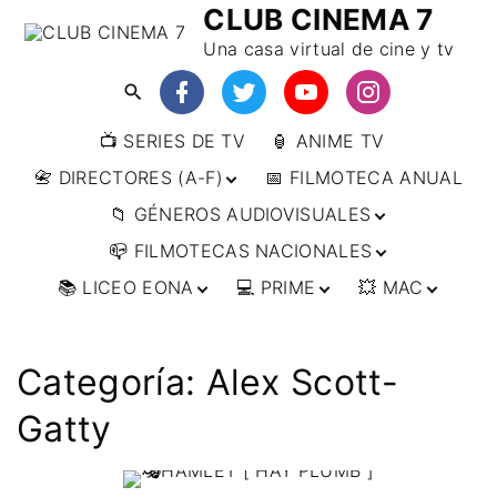
CLUB CINEMA 7
Una casa virtual de cine y tv
📺 SERIES DE TV
🏮 ANIME TV
📇 DIRECTORES (A-F)
📅 FILMOTECA ANUAL
📁 GÉNEROS AUDIOVISUALES
📇 DIRECTORES (F-L)
📪 FILMOTECAS NACIONALES
📇 DIRECTORES (L-
🔴ANIMACIÓN
W)
📚 LICEO EONA
💻 PRIME
💥 MAC
🔴ARTES MARCIALES
🌍 AFRICA
📇 DIRECTORES (W-
Y)
🔴BÉLICO
🌎 AMÉRICA
👩‍🎓 CURSOS
▶️ DIRECTOR’S CUT
🗯 MANGA
🇦🇷 ARGENTINA
ONLINE
🔴CIENCIA FICCIÓN
🌏 ASIA
📀
👁️ ANIME
Categoría:
Alex Scott-
🇧🇷 BRASIL
🇮🇳 INDIA
🎒 TALLERES
IMPRESCINDIBLES
🔴CINE DOCUMENTAL
🌍 EUROPA
🗨 CÓMICS
ONLINE
🇨🇱 CHILE
🇯🇵 JAPÓN
🇩🇪 ALEMANIA
Gatty
📰 ARTÍCULOS
🔴CINE NEGRO / CRIMEN /
🌏 OCEANIA
🎞️ FILM DOCTOR
🇺🇸 ESTADOS
🇷🇺 RUSIA
🇦🇹 AUSTRIA
🇦🇺 AUSTRALIA
ESPIONAJE
UNIDOS
👨‍🎨 IMAGEN &
🇧🇪 BÉLGICA
🔴COMEDIA
VIDEO
🇲🇽 MÉXICO