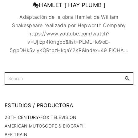
🇩🇰 DINAMARCA
🔴DRAMA
🎭HAMLET [ HAY PLUMB ]
🖥️ SERVICIOS DE
🇺🇾 URUGUAY
🇪🇸 ESPAÑA
COMPUTACIÓN
🔴ÉPICO / MITOLÓGICO
Adaptación de la obra Hamlet de William
🇫🇷 FRANCIA
🌐 DISEÑO WEB
🔴EXPERIMENTOS
Shakespeare realizada por Hepworth Company
🇮🇹 ITALIA
📧 CONTACTO
🔴FANTÁSTICO
https://www.youtube.com/watch?
🇳🇱 PAISES BAJOS
🪪 TARJETA DIGITAL
🔴MUSICAL
v=Ujizp4Kmgpc&list=PLMLHo9oE-
🇬🇧 REINO UNIDO
🔴TERROR
5gbDHk5vIyKQRtpzHkgaY2KR&index=49 FICHA
…
🇷🇸 SERBIA​
🔴WESTERN / CHAMBARA
🇸🇪 SUECIA
ESTUDIOS
/
PRODUCTORA
20TH CENTURY-FOX TELEVISION
AMERICAN MUTOSCOPE & BIOGRAPH
BEE TRAIN