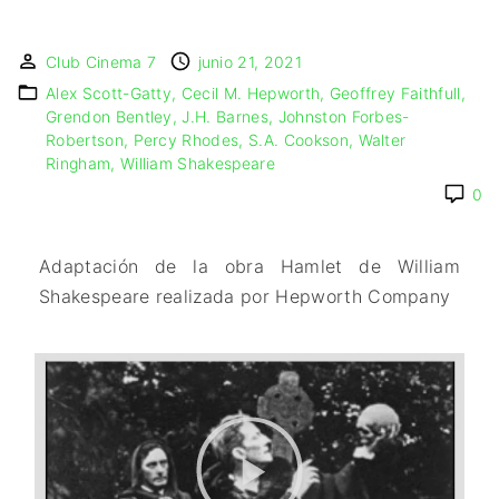
IMAGEN & VIDEO
MÉXICO
BÉLGICA
COMEDIA
SERVICIOS DE
URUGUAY
DINAMARCA
COMPUTACIÓN
DRAMA
Club Cinema 7
junio 21, 2021
ESPAÑA
DISEÑO WEB
ÉPICO / MITOLÓGICO
Alex Scott-Gatty
Cecil M. Hepworth
Geoffrey Faithfull
FRANCIA
Grendon Bentley
CONTACTO
J.H. Barnes
Johnston Forbes-
EXPERIMENTOS
Robertson
Percy Rhodes
S.A. Cookson
Walter
ITALIA
TARJETA
FANTÁSTICO
Ringham
William Shakespeare
DIGITAL
PAISES BAJOS
MUSICAL
0
REINO UNIDO
TERROR
SERBIA​
WESTERN / CHAMBARA
Adaptación de la obra Hamlet de William
SUECIA
Shakespeare realizada por Hepworth Company