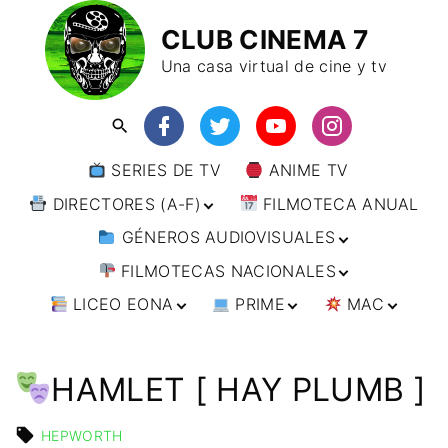
CLUB CINEMA 7
Una casa virtual de cine y tv
SERIES DE TV
ANIME TV
DIRECTORES (A-F)
FILMOTECA ANUAL
GÉNEROS AUDIOVISUALES
DIRECTORES (F-L)
FILMOTECAS NACIONALES
DIRECTORES (L-
ANIMACIÓN
W)
LICEO EONA
PRIME
MAC
ARTES MARCIALES
AFRICA
DIRECTORES (W-
Y)
BÉLICO
AMÉRICA
CURSOS ONLINE
DIRECTOR’S CUT
🗯 MANGA
ARGENTINA
CIENCIA FICCIÓN
ASIA
TALLERES
ANIME
BRASIL
INDIA
HAMLET [ HAY PLUMB ]
ONLINE
IMPRESCINDIBLES
CINE DOCUMENTAL
EUROPA
🗨 CÓMICS
CHILE
JAPÓN
ALEMANIA
FILM DOCTOR
ARTÍCULOS
CINE NEGRO / CRIMEN /
OCEANIA
HEPWORTH
ESTADOS UNIDOS
RUSIA
AUSTRIA
AUSTRALIA
ESPIONAJE