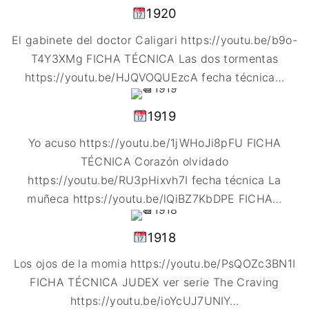
IMAGEN & VIDEO
1920
MÉXICO
BÉLGICA
COMEDIA
SERVICIOS DE
URUGUAY
DINAMARCA
COMPUTACIÓN
DRAMA
El gabinete del doctor Caligari https://youtu.be/b9o-
ESPAÑA
DISEÑO WEB
ÉPICO / MITOLÓGICO
T4Y3XMg FICHA TÉCNICA Las dos tormentas
FRANCIA
CONTACTO
EXPERIMENTOS
https://youtu.be/HJQVOQUEzcA fecha técnica
…
ITALIA
TARJETA
FANTÁSTICO
DIGITAL
PAISES BAJOS
1919
MUSICAL
REINO UNIDO
TERROR
Yo acuso https://youtu.be/1jWHoJi8pFU FICHA
SERBIA​
WESTERN / CHAMBARA
TÉCNICA Corazón olvidado
SUECIA
https://youtu.be/RU3pHixvh7I fecha técnica La
muñeca https://youtu.be/lQiBZ7KbDPE FICHA
…
1918
Los ojos de la momia https://youtu.be/PsQOZc3BN1I
FICHA TÉCNICA JUDEX ver serie The Craving
https://youtu.be/ioYcUJ7UNIY
…