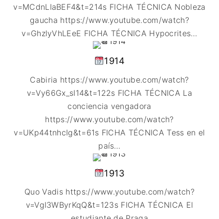
v=MCdnLIaBEF4&t=214s FICHA TÉCNICA Nobleza
gaucha https://www.youtube.com/watch?
v=GhzlyVhLEeE FICHA TÉCNICA Hypocrites
…
1914
Cabiria https://www.youtube.com/watch?
v=Vy66Gx_sI14&t=122s FICHA TÉCNICA La
conciencia vengadora
https://www.youtube.com/watch?
v=UKp44tnhcIg&t=61s FICHA TÉCNICA Tess en el
país
…
1913
Quo Vadis https://www.youtube.com/watch?
v=VgI3WByrKqQ&t=123s FICHA TÉCNICA El
estudiante de Praga