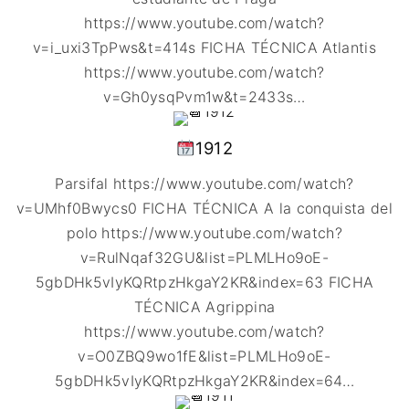
https://www.youtube.com/watch?
v=i_uxi3TpPws&t=414s FICHA TÉCNICA Atlantis
https://www.youtube.com/watch?
v=Gh0ysqPvm1w&t=2433s
…
1912
Parsifal https://www.youtube.com/watch?
v=UMhf0Bwycs0 FICHA TÉCNICA A la conquista del
polo https://www.youtube.com/watch?
v=RulNqaf32GU&list=PLMLHo9oE-
5gbDHk5vIyKQRtpzHkgaY2KR&index=63 FICHA
TÉCNICA Agrippina
https://www.youtube.com/watch?
v=O0ZBQ9wo1fE&list=PLMLHo9oE-
5gbDHk5vIyKQRtpzHkgaY2KR&index=64
…