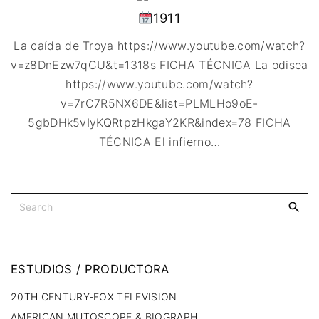
1911
La caída de Troya https://www.youtube.com/watch?
v=z8DnEzw7qCU&t=1318s FICHA TÉCNICA La odisea
https://www.youtube.com/watch?
v=7rC7R5NX6DE&list=PLMLHo9oE-
5gbDHk5vIyKQRtpzHkgaY2KR&index=78 FICHA
TÉCNICA El infierno
…
ESTUDIOS
/
PRODUCTORA
20TH CENTURY-FOX TELEVISION
AMERICAN MUTOSCOPE & BIOGRAPH