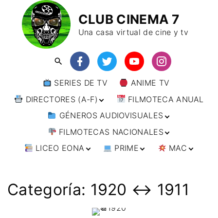
CLUB CINEMA 7
Una casa virtual de cine y tv
SERIES DE TV
ANIME TV
DIRECTORES (A-F)
FILMOTECA ANUAL
GÉNEROS AUDIOVISUALES
DIRECTORES (F-L)
FILMOTECAS NACIONALES
DIRECTORES (L-
ANIMACIÓN
W)
LICEO EONA
PRIME
MAC
ARTES MARCIALES
AFRICA
DIRECTORES (W-
Y)
BÉLICO
AMÉRICA
CURSOS ONLINE
DIRECTOR’S CUT
🗯 MANGA
ARGENTINA
CIENCIA FICCIÓN
ASIA
TALLERES
ANIME
BRASIL
INDIA
Categoría:
1920 ↔️ 1911
ONLINE
IMPRESCINDIBLES
CINE DOCUMENTAL
EUROPA
🗨 CÓMICS
CHILE
JAPÓN
ALEMANIA
FILM DOCTOR
ARTÍCULOS
CINE NEGRO / CRIMEN /
OCEANIA
ESTADOS UNIDOS
RUSIA
AUSTRIA
AUSTRALIA
ESPIONAJE