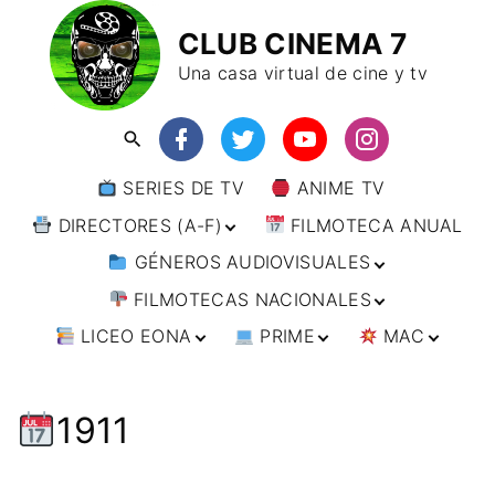
CLUB CINEMA 7
Una casa virtual de cine y tv
SERIES DE TV
ANIME TV
DIRECTORES (A-F)
FILMOTECA ANUAL
GÉNEROS AUDIOVISUALES
DIRECTORES (F-L)
FILMOTECAS NACIONALES
DIRECTORES (L-
ANIMACIÓN
W)
LICEO EONA
PRIME
MAC
ARTES MARCIALES
AFRICA
DIRECTORES (W-
Y)
BÉLICO
AMÉRICA
CURSOS ONLINE
DIRECTOR’S CUT
🗯 MANGA
ARGENTINA
CIENCIA FICCIÓN
ASIA
TALLERES
ANIME
BRASIL
INDIA
1911
ONLINE
IMPRESCINDIBLES
CINE DOCUMENTAL
EUROPA
🗨 CÓMICS
CHILE
JAPÓN
ALEMANIA
FILM DOCTOR
ARTÍCULOS
CINE NEGRO / CRIMEN /
OCEANIA
ESTADOS UNIDOS
RUSIA
AUSTRIA
AUSTRALIA
ESPIONAJE