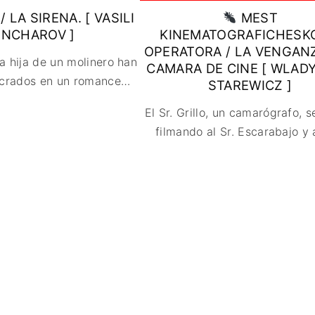
FANTÁSTICO
 LA SIRENA. [ VASILI
MEST
NCHAROV ]
KINEMATOGRAFICHESK
MUSICAL
OPERATORA / LA VENGAN
TERROR
la hija de un molinero han
CAMARA DE CINE [ WLAD
WESTERN / CH
ucrados en un romance
…
STAREWICZ ]
El Sr. Grillo, un camarógrafo, 
filmando al Sr. Escarabajo y 