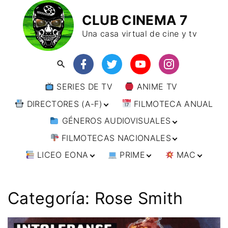
CLUB CINEMA 7
Una casa virtual de cine y tv
SERIES DE TV
ANIME TV
DIRECTORES (A-F)
FILMOTECA ANUAL
GÉNEROS AUDIOVISUALES
DIRECTORES (F-L)
FILMOTECAS NACIONALES
DIRECTORES (L-
ANIMACIÓN
W)
LICEO EONA
PRIME
MAC
ARTES MARCIALES
AFRICA
DIRECTORES (W-
Y)
BÉLICO
AMÉRICA
CURSOS ONLINE
DIRECTOR’S CUT
🗯 MANGA
ARGENTINA
CIENCIA FICCIÓN
ASIA
TALLERES
ANIME
BRASIL
INDIA
Categoría:
Rose Smith
ONLINE
IMPRESCINDIBLES
CINE DOCUMENTAL
EUROPA
🗨 CÓMICS
CHILE
JAPÓN
ALEMANIA
FILM DOCTOR
ARTÍCULOS
CINE NEGRO / CRIMEN /
OCEANIA
ESTADOS UNIDOS
RUSIA
AUSTRIA
AUSTRALIA
ESPIONAJE