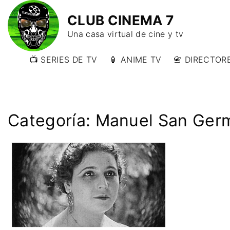
CLUB CINEMA 7
Una casa virtual de cine y tv
📺 SERIES DE TV
🏮 ANIME TV
📇 DIRECTORE
📇 DIRECTORE
📇 DIRECTORE
W)
Categoría:
Manuel San Ger
📇 DIRECTOR
Y)