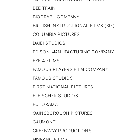
🇳🇱 PAISES BAJO
BEE TRAIN
🇬🇧 REINO UNIDO
BIOGRAPH COMPANY
🇷🇸 SERBIA​
BRITISH INSTRUCTIONAL FILMS (BIF)
🇸🇪 SUECIA
MBARA
COLUMBIA PICTURES
DAIEI STUDIOS
EDISON MANUFACTURING COMPANY
EYE 4 FILMS
FAMOUS PLAYERS FILM COMPANY
FAMOUS STUDIOS
FIRST NATIONAL PICTURES
FLEISCHER STUDIOS
FOTORAMA
GAINSBOROUGH PICTURES
GAUMONT
GREENWAY PRODUCTIONS
HISPANO FILMS