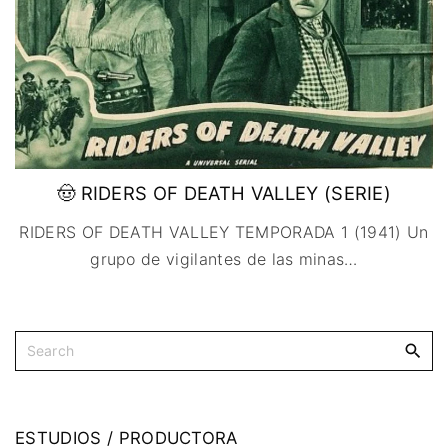
🇩🇰 DINAMARCA
🔴DRAMA
🖥️ SERVICIOS DE
🇺🇾 URUGUAY
🇪🇸 ESPAÑA
COMPUTACIÓN
🔴ÉPICO / MITOLÓGICO
🇫🇷 FRANCIA
🌐 DISEÑO WEB
🔴EXPERIMENTOS
🇮🇹 ITALIA
📧 CONTACTO
🔴FANTÁSTICO
🇳🇱 PAISES BAJOS
🪪 TARJETA DIGITAL
🔴MUSICAL
🇬🇧 REINO UNIDO
🔴TERROR
🇷🇸 SERBIA​
🔴WESTERN / CHAMBARA
🤠 RIDERS OF DEATH VALLEY (SERIE)
🇸🇪 SUECIA
RIDERS OF DEATH VALLEY TEMPORADA 1 (1941) Un
grupo de vigilantes de las minas
…
ESTUDIOS
/
PRODUCTORA