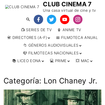
CLUB CINEMA 7
Una casa virtual de cine y tv
📺 SERIES DE TV
🏮 ANIME TV
📇 DIRECTORES (A-F)
📅 FILMOTECA ANUAL
📁 GÉNEROS AUDIOVISUALES
📇 DIRECTORES (F-L)
📪 FILMOTECAS NACIONALES
📇 DIRECTORES (L-
🔴ANIMACIÓN
W)
📚 LICEO EONA
💻 PRIME
💥 MAC
🔴ARTES MARCIALES
🌍 AFRICA
📇 DIRECTORES (W-
Y)
🔴BÉLICO
🌎 AMÉRICA
👩‍🎓 CURSOS
▶️ DIRECTOR’S CUT
🗯 MANGA
🇦🇷 ARGENTINA
ONLINE
🔴CIENCIA FICCIÓN
🌏 ASIA
📀
👁️ ANIME
Categoría:
Lon Chaney Jr.
🇧🇷 BRASIL
🇮🇳 INDIA
🎒 TALLERES
IMPRESCINDIBLES
🔴CINE DOCUMENTAL
🌍 EUROPA
🗨 CÓMICS
ONLINE
🇨🇱 CHILE
🇯🇵 JAPÓN
🇩🇪 ALEMANIA
📰 ARTÍCULOS
🔴CINE NEGRO / CRIMEN /
🌏 OCEANIA
🎞️ FILM DOCTOR
🇺🇸 ESTADOS
🇷🇺 RUSIA
🇦🇹 AUSTRIA
🇦🇺 AUSTRALIA
ESPIONAJE
UNIDOS
👨‍🎨 IMAGEN &
🇧🇪 BÉLGICA
🔴COMEDIA
VIDEO
🇲🇽 MÉXICO