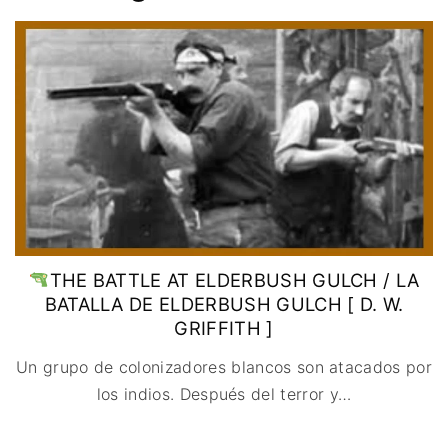
IMAGEN & VIDEO
MÉXICO
BÉLGICA
COMEDIA
SERVICIOS DE
URUGUAY
DINAMARCA
COMPUTACIÓN
DRAMA
ESPAÑA
DISEÑO WEB
ÉPICO / MITOLÓGICO
FRANCIA
CONTACTO
EXPERIMENTOS
ITALIA
TARJETA
FANTÁSTICO
DIGITAL
PAISES BAJOS
MUSICAL
REINO UNIDO
TERROR
SERBIA​
WESTERN / CHAMBARA
SUECIA
THE BATTLE AT ELDERBUSH GULCH / LA
BATALLA DE ELDERBUSH GULCH [ D. W.
GRIFFITH ]
Un grupo de colonizadores blancos son atacados por
los indios. Después del terror y
…