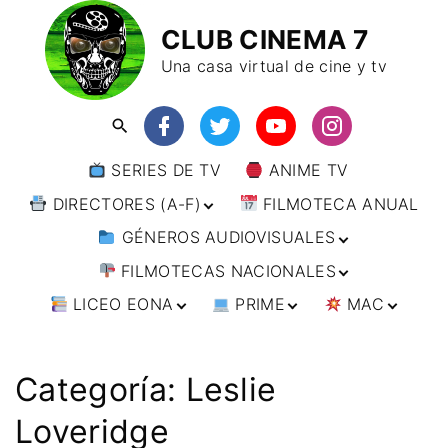
CLUB CINEMA 7
Una casa virtual de cine y tv
SERIES DE TV
ANIME TV
DIRECTORES (A-F)
FILMOTECA ANUAL
GÉNEROS AUDIOVISUALES
DIRECTORES (F-L)
FILMOTECAS NACIONALES
DIRECTORES (L-
ANIMACIÓN
W)
LICEO EONA
PRIME
MAC
ARTES MARCIALES
AFRICA
DIRECTORES (W-
Y)
BÉLICO
AMÉRICA
CURSOS ONLINE
DIRECTOR’S CUT
🗯 MANGA
ARGENTINA
CIENCIA FICCIÓN
ASIA
TALLERES
ANIME
BRASIL
INDIA
Categoría:
Leslie
ONLINE
IMPRESCINDIBLES
CINE DOCUMENTAL
EUROPA
🗨 CÓMICS
CHILE
JAPÓN
ALEMANIA
Loveridge
FILM DOCTOR
ARTÍCULOS
CINE NEGRO / CRIMEN /
OCEANIA
ESTADOS UNIDOS
RUSIA
AUSTRIA
AUSTRALIA
ESPIONAJE