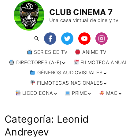
CLUB CINEMA 7
Una casa virtual de cine y tv
SERIES DE TV
ANIME TV
DIRECTORES (A-F)
FILMOTECA ANUAL
GÉNEROS AUDIOVISUALES
DIRECTORES (F-L)
FILMOTECAS NACIONALES
DIRECTORES (L-
ANIMACIÓN
W)
LICEO EONA
PRIME
MAC
ARTES MARCIALES
AFRICA
DIRECTORES (W-
Y)
BÉLICO
AMÉRICA
CURSOS ONLINE
DIRECTOR’S CUT
🗯 MANGA
ARGENTINA
CIENCIA FICCIÓN
ASIA
TALLERES
ANIME
BRASIL
INDIA
Categoría:
Leonid
ONLINE
IMPRESCINDIBLES
CINE DOCUMENTAL
EUROPA
🗨 CÓMICS
CHILE
JAPÓN
ALEMANIA
Andreyev
FILM DOCTOR
ARTÍCULOS
CINE NEGRO / CRIMEN /
OCEANIA
ESTADOS UNIDOS
RUSIA
AUSTRIA
AUSTRALIA
ESPIONAJE