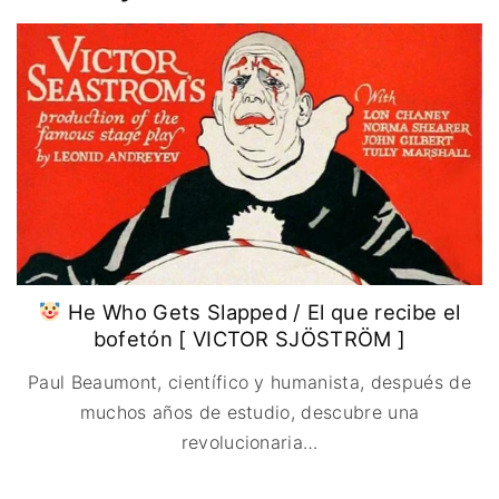
IMAGEN & VIDEO
MÉXICO
BÉLGICA
COMEDIA
SERVICIOS DE
URUGUAY
DINAMARCA
COMPUTACIÓN
DRAMA
ESPAÑA
DISEÑO WEB
ÉPICO / MITOLÓGICO
FRANCIA
CONTACTO
EXPERIMENTOS
ITALIA
TARJETA
FANTÁSTICO
DIGITAL
PAISES BAJOS
MUSICAL
REINO UNIDO
TERROR
SERBIA​
WESTERN / CHAMBARA
SUECIA
He Who Gets Slapped / El que recibe el
bofetón [ VICTOR SJÖSTRÖM ]
Paul Beaumont, científico y humanista, después de
muchos años de estudio, descubre una
revolucionaria
…