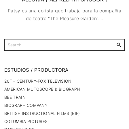
🇩🇰 DINAMARCA
🔴DRAMA
🖥️ SERVICIOS DE
🇺🇾 URUGUAY
🇪🇸 ESPAÑA
COMPUTACIÓN
Patsy es una corista que trabaja para la compañía
🔴ÉPICO / MITOLÓGICO
🇫🇷 FRANCIA
🌐 DISEÑO WEB
de teatro “The Pleasure Garden”.
…
🔴EXPERIMENTOS
🇮🇹 ITALIA
📧 CONTACTO
🔴FANTÁSTICO
🇳🇱 PAISES BAJOS
🪪 TARJETA DIGITAL
🔴MUSICAL
🇬🇧 REINO UNIDO
🔴TERROR
🇷🇸 SERBIA​
🔴WESTERN / CHAMBARA
🇸🇪 SUECIA
ESTUDIOS
/
PRODUCTORA
20TH CENTURY-FOX TELEVISION
AMERICAN MUTOSCOPE & BIOGRAPH
BEE TRAIN
BIOGRAPH COMPANY
BRITISH INSTRUCTIONAL FILMS (BIF)
COLUMBIA PICTURES