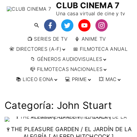
CLUB CINEMA 7
Una casa virtual de cine y tv
📺 SERIES DE TV
🏮 ANIME TV
📇 DIRECTORES (A-F)
📅 FILMOTECA ANUAL
📁 GÉNEROS AUDIOVISUALES
📇 DIRECTORES (F-L)
📪 FILMOTECAS NACIONALES
📇 DIRECTORES (L-
🔴ANIMACIÓN
W)
📚 LICEO EONA
💻 PRIME
💥 MAC
🔴ARTES MARCIALES
🌍 AFRICA
📇 DIRECTORES (W-
Y)
🔴BÉLICO
🌎 AMÉRICA
👩‍🎓 CURSOS
▶️ DIRECTOR’S CUT
🗯 MANGA
🇦🇷 ARGENTINA
ONLINE
🔴CIENCIA FICCIÓN
🌏 ASIA
📀
👁️ ANIME
Categoría:
John Stuart
🇧🇷 BRASIL
🇮🇳 INDIA
🎒 TALLERES
IMPRESCINDIBLES
🔴CINE DOCUMENTAL
🌍 EUROPA
🗨 CÓMICS
ONLINE
🇨🇱 CHILE
🇯🇵 JAPÓN
🇩🇪 ALEMANIA
📰 ARTÍCULOS
🔴CINE NEGRO / CRIMEN /
🌏 OCEANIA
🎞️ FILM DOCTOR
🇺🇸 ESTADOS
🇷🇺 RUSIA
🇦🇹 AUSTRIA
🇦🇺 AUSTRALIA
ESPIONAJE
UNIDOS
🍷THE PLEASURE GARDEN / EL JARDÍN DE LA
👨‍🎨 IMAGEN &
🇧🇪 BÉLGICA
🔴COMEDIA
VIDEO
🇲🇽 MÉXICO
ALEGRÍA [ ALFRED HITCHCOCK ]