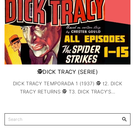
IMAGEN & VIDEO
MÉXICO
BÉLGICA
COMEDIA
SERVICIOS DE
URUGUAY
DINAMARCA
COMPUTACIÓN
DRAMA
ESPAÑA
DISEÑO WEB
ÉPICO / MITOLÓGICO
FRANCIA
CONTACTO
EXPERIMENTOS
ITALIA
TARJETA
FANTÁSTICO
DIGITAL
PAISES BAJOS
MUSICAL
REINO UNIDO
TERROR
SERBIA​
WESTERN / CHAMBARA
🕵DICK TRACY (SERIE)
SUECIA
DICK TRACY TEMPORADA 1 (1937) 🕵 t2. DICK
TRACY RETURNS 🕵 T3. DICK TRACY’S
…