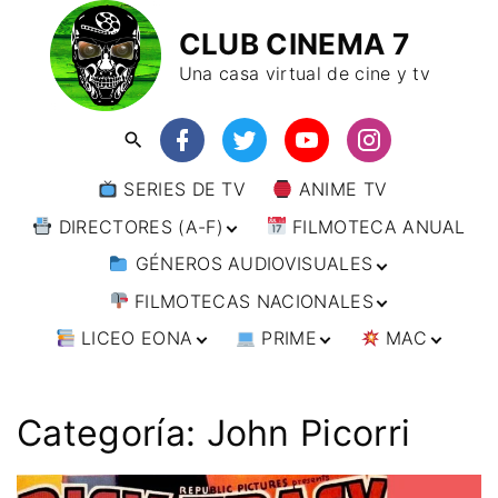
CLUB CINEMA 7
Una casa virtual de cine y tv
SERIES DE TV
ANIME TV
DIRECTORES (A-F)
FILMOTECA ANUAL
GÉNEROS AUDIOVISUALES
DIRECTORES (F-L)
FILMOTECAS NACIONALES
DIRECTORES (L-
ANIMACIÓN
W)
LICEO EONA
PRIME
MAC
ARTES MARCIALES
AFRICA
DIRECTORES (W-
Y)
BÉLICO
AMÉRICA
CURSOS ONLINE
DIRECTOR’S CUT
🗯 MANGA
ARGENTINA
CIENCIA FICCIÓN
ASIA
TALLERES
ANIME
BRASIL
INDIA
Categoría:
John Picorri
ONLINE
IMPRESCINDIBLES
CINE DOCUMENTAL
EUROPA
🗨 CÓMICS
CHILE
JAPÓN
ALEMANIA
FILM DOCTOR
ARTÍCULOS
CINE NEGRO / CRIMEN /
OCEANIA
ESTADOS UNIDOS
RUSIA
AUSTRIA
AUSTRALIA
ESPIONAJE