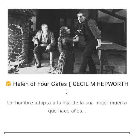
IMAGEN & VIDEO
MÉXICO
BÉLGICA
COMEDIA
SERVICIOS DE
URUGUAY
DINAMARCA
COMPUTACIÓN
DRAMA
ESPAÑA
DISEÑO WEB
ÉPICO / MITOLÓGICO
FRANCIA
CONTACTO
EXPERIMENTOS
ITALIA
TARJETA
FANTÁSTICO
DIGITAL
PAISES BAJOS
MUSICAL
REINO UNIDO
TERROR
SERBIA​
WESTERN / CHAMBARA
SUECIA
Helen of Four Gates [ CECIL M HEPWORTH
]
Un hombre adopta a la hija de la una mujer muerta
que hace años
…