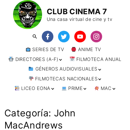
CLUB CINEMA 7
Una casa virtual de cine y tv
SERIES DE TV
ANIME TV
DIRECTORES (A-F)
FILMOTECA ANUAL
GÉNEROS AUDIOVISUALES
DIRECTORES (F-L)
FILMOTECAS NACIONALES
DIRECTORES (L-
ANIMACIÓN
W)
LICEO EONA
PRIME
MAC
ARTES MARCIALES
AFRICA
DIRECTORES (W-
Y)
BÉLICO
AMÉRICA
CURSOS ONLINE
DIRECTOR’S CUT
🗯 MANGA
ARGENTINA
CIENCIA FICCIÓN
ASIA
TALLERES
ANIME
BRASIL
INDIA
Categoría:
John
ONLINE
IMPRESCINDIBLES
CINE DOCUMENTAL
EUROPA
🗨 CÓMICS
CHILE
JAPÓN
ALEMANIA
MacAndrews
FILM DOCTOR
ARTÍCULOS
CINE NEGRO / CRIMEN /
OCEANIA
ESTADOS UNIDOS
RUSIA
AUSTRIA
AUSTRALIA
ESPIONAJE