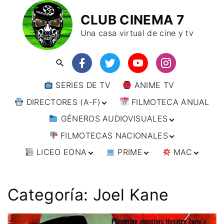
CLUB CINEMA 7
Una casa virtual de cine y tv
SERIES DE TV
ANIME TV
DIRECTORES (A-F)
FILMOTECA ANUAL
GÉNEROS AUDIOVISUALES
DIRECTORES (F-L)
FILMOTECAS NACIONALES
DIRECTORES (L-
ANIMACIÓN
W)
LICEO EONA
PRIME
MAC
ARTES MARCIALES
AFRICA
DIRECTORES (W-
Y)
BÉLICO
AMÉRICA
CURSOS ONLINE
DIRECTOR’S CUT
🗯 MANGA
ARGENTINA
CIENCIA FICCIÓN
ASIA
TALLERES
ANIME
BRASIL
INDIA
Categoría:
Joel Kane
ONLINE
IMPRESCINDIBLES
CINE DOCUMENTAL
EUROPA
🗨 CÓMICS
CHILE
JAPÓN
ALEMANIA
FILM DOCTOR
ARTÍCULOS
CINE NEGRO / CRIMEN /
OCEANIA
ESTADOS UNIDOS
RUSIA
AUSTRIA
AUSTRALIA
ESPIONAJE