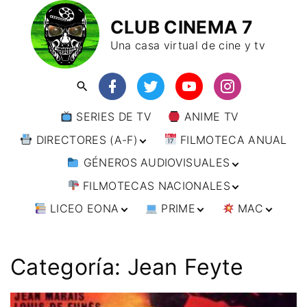
CLUB CINEMA 7
Una casa virtual de cine y tv
SERIES DE TV
ANIME TV
DIRECTORES (A-F)
FILMOTECA ANUAL
GÉNEROS AUDIOVISUALES
DIRECTORES (F-L)
FILMOTECAS NACIONALES
DIRECTORES (L-
ANIMACIÓN
W)
LICEO EONA
PRIME
MAC
ARTES MARCIALES
AFRICA
DIRECTORES (W-
Y)
BÉLICO
AMÉRICA
CURSOS ONLINE
DIRECTOR’S CUT
🗯 MANGA
ARGENTINA
CIENCIA FICCIÓN
ASIA
TALLERES
ANIME
BRASIL
INDIA
Categoría:
Jean Feyte
ONLINE
IMPRESCINDIBLES
CINE DOCUMENTAL
EUROPA
🗨 CÓMICS
CHILE
JAPÓN
ALEMANIA
FILM DOCTOR
ARTÍCULOS
CINE NEGRO / CRIMEN /
OCEANIA
ESTADOS UNIDOS
RUSIA
AUSTRIA
AUSTRALIA
ESPIONAJE