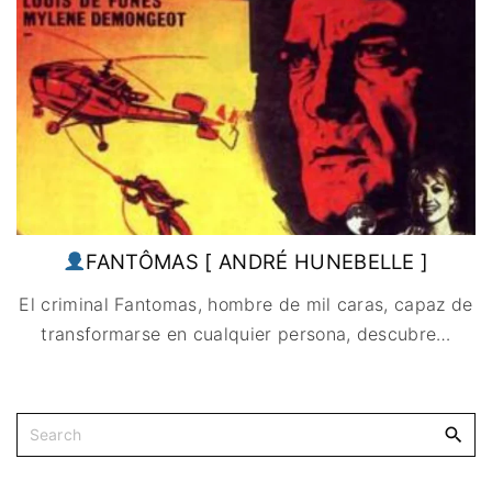
IMAGEN & VIDEO
MÉXICO
BÉLGICA
COMEDIA
SERVICIOS DE
URUGUAY
DINAMARCA
COMPUTACIÓN
DRAMA
ESPAÑA
DISEÑO WEB
ÉPICO / MITOLÓGICO
FRANCIA
CONTACTO
EXPERIMENTOS
ITALIA
TARJETA
FANTÁSTICO
DIGITAL
PAISES BAJOS
MUSICAL
REINO UNIDO
TERROR
SERBIA​
WESTERN / CHAMBARA
FANTÔMAS [ ANDRÉ HUNEBELLE ]
SUECIA
El criminal Fantomas, hombre de mil caras, capaz de
transformarse en cualquier persona, descubre
…