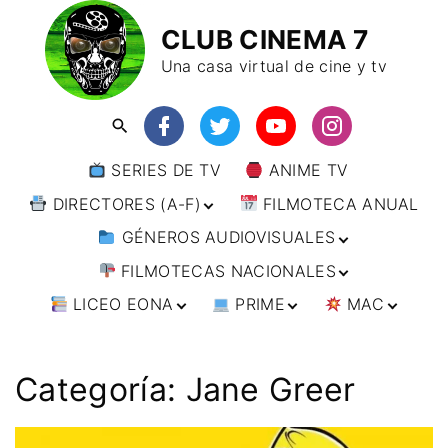
CLUB CINEMA 7
Una casa virtual de cine y tv
SERIES DE TV
ANIME TV
DIRECTORES (A-F)
FILMOTECA ANUAL
GÉNEROS AUDIOVISUALES
DIRECTORES (F-L)
FILMOTECAS NACIONALES
DIRECTORES (L-
ANIMACIÓN
W)
LICEO EONA
PRIME
MAC
ARTES MARCIALES
AFRICA
DIRECTORES (W-
Y)
BÉLICO
AMÉRICA
CURSOS ONLINE
DIRECTOR’S CUT
🗯 MANGA
ARGENTINA
CIENCIA FICCIÓN
ASIA
TALLERES
ANIME
BRASIL
INDIA
Categoría:
Jane Greer
ONLINE
IMPRESCINDIBLES
CINE DOCUMENTAL
EUROPA
🗨 CÓMICS
CHILE
JAPÓN
ALEMANIA
FILM DOCTOR
ARTÍCULOS
CINE NEGRO / CRIMEN /
OCEANIA
ESTADOS UNIDOS
RUSIA
AUSTRIA
AUSTRALIA
ESPIONAJE