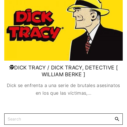
IMAGEN & VIDEO
MÉXICO
BÉLGICA
COMEDIA
SERVICIOS DE
URUGUAY
DINAMARCA
COMPUTACIÓN
DRAMA
ESPAÑA
DISEÑO WEB
ÉPICO / MITOLÓGICO
FRANCIA
CONTACTO
EXPERIMENTOS
ITALIA
TARJETA
FANTÁSTICO
DIGITAL
PAISES BAJOS
MUSICAL
REINO UNIDO
TERROR
SERBIA​
WESTERN / CHAMBARA
🕵DICK TRACY / DICK TRACY, DETECTIVE [
SUECIA
WILLIAM BERKE ]
Dick se enfrenta a una serie de brutales asesinatos
en los que las víctimas,
…