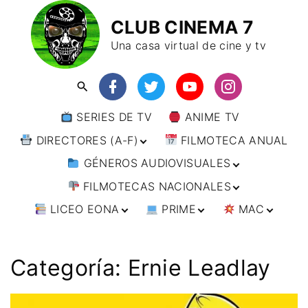
CLUB CINEMA 7
Una casa virtual de cine y tv
SERIES DE TV
ANIME TV
DIRECTORES (A-F)
FILMOTECA ANUAL
GÉNEROS AUDIOVISUALES
DIRECTORES (F-L)
FILMOTECAS NACIONALES
DIRECTORES (L-
ANIMACIÓN
W)
LICEO EONA
PRIME
MAC
ARTES MARCIALES
AFRICA
DIRECTORES (W-
Y)
BÉLICO
AMÉRICA
CURSOS ONLINE
DIRECTOR’S CUT
🗯 MANGA
ARGENTINA
CIENCIA FICCIÓN
ASIA
TALLERES
ANIME
BRASIL
INDIA
Categoría:
Ernie Leadlay
ONLINE
IMPRESCINDIBLES
CINE DOCUMENTAL
EUROPA
🗨 CÓMICS
CHILE
JAPÓN
ALEMANIA
FILM DOCTOR
ARTÍCULOS
CINE NEGRO / CRIMEN /
OCEANIA
ESTADOS UNIDOS
RUSIA
AUSTRIA
AUSTRALIA
ESPIONAJE