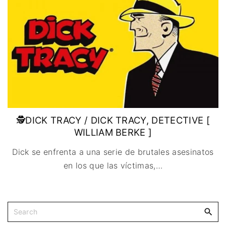
IMAGEN & VIDEO
MÉXICO
BÉLGICA
COMEDIA
SERVICIOS DE
URUGUAY
DINAMARCA
COMPUTACIÓN
DRAMA
ESPAÑA
DISEÑO WEB
ÉPICO / MITOLÓGICO
FRANCIA
CONTACTO
EXPERIMENTOS
ITALIA
TARJETA
FANTÁSTICO
DIGITAL
PAISES BAJOS
MUSICAL
REINO UNIDO
TERROR
SERBIA​
WESTERN / CHAMBARA
🕵DICK TRACY / DICK TRACY, DETECTIVE [
SUECIA
WILLIAM BERKE ]
Dick se enfrenta a una serie de brutales asesinatos
en los que las víctimas,
…