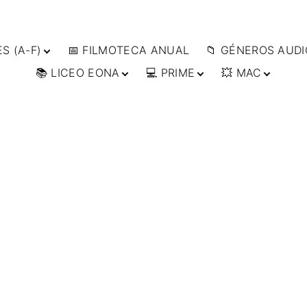
S (A-F)
📅 FILMOTECA ANUAL
📁 GÉNEROS AUDI
📚 LICEO EONA
💻 PRIME
💥 MAC
S (F-L)
🔴ANIMACIÓN
S (L-
🔴ARTES MARCIAL
👩‍🎓 CURSOS
▶️ DIRECTOR’S CUT
🗯 MANGA
ONLINE
🔴BÉLICO
📀
👁️ ANIME
ES (W-
🎒 TALLERES
IMPRESCINDIBLES
🔴CIENCIA FICCIÓ
🗨 CÓMICS
ONLINE
📰 ARTÍCULOS
🔴CINE DOCUMEN
🎞️ FILM DOCTOR
🔴CINE NEGRO / C
👨‍🎨 IMAGEN &
ESPIONAJE
VIDEO
🔴COMEDIA
🖥️ SERVICIOS DE
COMPUTACIÓN
🔴DRAMA
🌐 DISEÑO WEB
🔴ÉPICO / MITOLÓ
📧 CONTACTO
🔴EXPERIMENTOS
🪪 TARJETA DIGITAL
🔴FANTÁSTICO