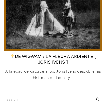
IMAGEN & VIDEO
MÉXICO
BÉLGICA
COMEDIA
SERVICIOS DE
URUGUAY
DINAMARCA
COMPUTACIÓN
DRAMA
ESPAÑA
DISEÑO WEB
ÉPICO / MITOLÓGICO
FRANCIA
CONTACTO
EXPERIMENTOS
ITALIA
TARJETA
FANTÁSTICO
DIGITAL
PAISES BAJOS
MUSICAL
REINO UNIDO
TERROR
SERBIA​
WESTERN / CHAMBARA
DE WIGWAM / LA FLECHA ARDIENTE [
SUECIA
JORIS IVENS ]
A la edad de catorce años, Joris Ivens descubre las
historias de indios y
…