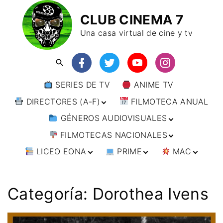
CLUB CINEMA 7
Una casa virtual de cine y tv
SERIES DE TV
ANIME TV
DIRECTORES (A-F)
FILMOTECA ANUAL
GÉNEROS AUDIOVISUALES
DIRECTORES (F-L)
FILMOTECAS NACIONALES
DIRECTORES (L-
ANIMACIÓN
W)
LICEO EONA
PRIME
MAC
ARTES MARCIALES
AFRICA
DIRECTORES (W-
Y)
BÉLICO
AMÉRICA
CURSOS ONLINE
DIRECTOR’S CUT
🗯 MANGA
ARGENTINA
CIENCIA FICCIÓN
ASIA
TALLERES
ANIME
BRASIL
INDIA
Categoría:
Dorothea Ivens
ONLINE
IMPRESCINDIBLES
CINE DOCUMENTAL
EUROPA
🗨 CÓMICS
CHILE
JAPÓN
ALEMANIA
FILM DOCTOR
ARTÍCULOS
CINE NEGRO / CRIMEN /
OCEANIA
ESTADOS UNIDOS
RUSIA
AUSTRIA
AUSTRALIA
ESPIONAJE