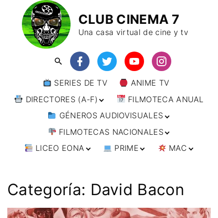
CLUB CINEMA 7
Una casa virtual de cine y tv
SERIES DE TV
ANIME TV
DIRECTORES (A-F)
FILMOTECA ANUAL
GÉNEROS AUDIOVISUALES
DIRECTORES (F-L)
FILMOTECAS NACIONALES
DIRECTORES (L-
ANIMACIÓN
W)
LICEO EONA
PRIME
MAC
ARTES MARCIALES
AFRICA
DIRECTORES (W-
Y)
BÉLICO
AMÉRICA
CURSOS ONLINE
DIRECTOR’S CUT
🗯 MANGA
ARGENTINA
CIENCIA FICCIÓN
ASIA
TALLERES
ANIME
BRASIL
INDIA
Categoría:
David Bacon
ONLINE
IMPRESCINDIBLES
CINE DOCUMENTAL
EUROPA
🗨 CÓMICS
CHILE
JAPÓN
ALEMANIA
FILM DOCTOR
ARTÍCULOS
CINE NEGRO / CRIMEN /
OCEANIA
ESTADOS UNIDOS
RUSIA
AUSTRIA
AUSTRALIA
ESPIONAJE