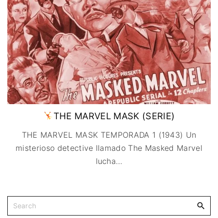
IMAGEN & VIDEO
MÉXICO
BÉLGICA
COMEDIA
SERVICIOS DE
URUGUAY
DINAMARCA
COMPUTACIÓN
DRAMA
ESPAÑA
DISEÑO WEB
ÉPICO / MITOLÓGICO
FRANCIA
CONTACTO
EXPERIMENTOS
ITALIA
TARJETA
FANTÁSTICO
DIGITAL
PAISES BAJOS
MUSICAL
REINO UNIDO
TERROR
SERBIA​
WESTERN / CHAMBARA
THE MARVEL MASK (SERIE)
SUECIA
THE MARVEL MASK TEMPORADA 1 (1943) Un
misterioso detective llamado The Masked Marvel
lucha
…