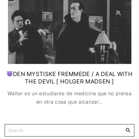
IMAGEN & VIDEO
MÉXICO
BÉLGICA
COMEDIA
SERVICIOS DE
URUGUAY
DINAMARCA
COMPUTACIÓN
DRAMA
ESPAÑA
DISEÑO WEB
ÉPICO / MITOLÓGICO
FRANCIA
CONTACTO
EXPERIMENTOS
ITALIA
TARJETA
FANTÁSTICO
DIGITAL
PAISES BAJOS
MUSICAL
REINO UNIDO
TERROR
SERBIA​
WESTERN / CHAMBARA
DEN MYSTISKE FREMMEDE / A DEAL WITH
SUECIA
THE DEVIL [ HOLGER MADSEN ]
Walter es un estudiante de medicina que no piensa
en otra cosa que alcanzar
…