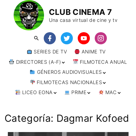
CLUB CINEMA 7
Una casa virtual de cine y tv
SERIES DE TV
ANIME TV
DIRECTORES (A-F)
FILMOTECA ANUAL
GÉNEROS AUDIOVISUALES
DIRECTORES (F-L)
FILMOTECAS NACIONALES
DIRECTORES (L-
ANIMACIÓN
W)
LICEO EONA
PRIME
MAC
ARTES MARCIALES
AFRICA
DIRECTORES (W-
Y)
BÉLICO
AMÉRICA
CURSOS ONLINE
DIRECTOR’S CUT
🗯 MANGA
ARGENTINA
CIENCIA FICCIÓN
ASIA
TALLERES
ANIME
BRASIL
INDIA
Categoría:
Dagmar Kofoed
ONLINE
IMPRESCINDIBLES
CINE DOCUMENTAL
EUROPA
🗨 CÓMICS
CHILE
JAPÓN
ALEMANIA
FILM DOCTOR
ARTÍCULOS
CINE NEGRO / CRIMEN /
OCEANIA
ESTADOS UNIDOS
RUSIA
AUSTRIA
AUSTRALIA
ESPIONAJE