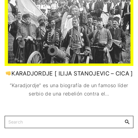
IMAGEN & VIDEO
MÉXICO
BÉLGICA
COMEDIA
SERVICIOS DE
URUGUAY
DINAMARCA
COMPUTACIÓN
DRAMA
ESPAÑA
DISEÑO WEB
ÉPICO / MITOLÓGICO
FRANCIA
CONTACTO
EXPERIMENTOS
ITALIA
TARJETA
FANTÁSTICO
DIGITAL
PAISES BAJOS
MUSICAL
REINO UNIDO
TERROR
SERBIA​
WESTERN / CHAMBARA
KARADJORDJE [ ILIJA STANOJEVIC – CICA ]
SUECIA
“Karadjordje” es una biografía de un famoso líder
serbio de una rebelión contra el
…