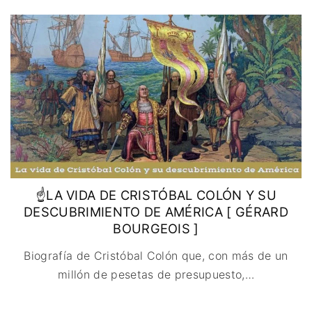
IMAGEN & VIDEO
MÉXICO
BÉLGICA
COMEDIA
SERVICIOS DE
URUGUAY
DINAMARCA
COMPUTACIÓN
DRAMA
ESPAÑA
DISEÑO WEB
ÉPICO / MITOLÓGICO
FRANCIA
CONTACTO
EXPERIMENTOS
ITALIA
TARJETA
FANTÁSTICO
DIGITAL
PAISES BAJOS
MUSICAL
REINO UNIDO
TERROR
SERBIA​
WESTERN / CHAMBARA
SUECIA
☝LA VIDA DE CRISTÓBAL COLÓN Y SU
DESCUBRIMIENTO DE AMÉRICA [ GÉRARD
BOURGEOIS ]
Biografía de Cristóbal Colón que, con más de un
millón de pesetas de presupuesto,
…