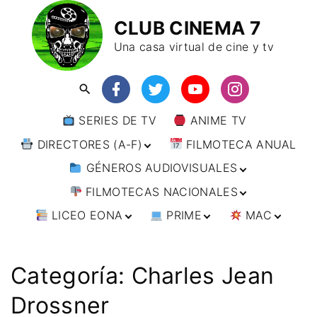
CLUB CINEMA 7
Una casa virtual de cine y tv
SERIES DE TV
ANIME TV
DIRECTORES (A-F)
FILMOTECA ANUAL
GÉNEROS AUDIOVISUALES
DIRECTORES (F-L)
FILMOTECAS NACIONALES
DIRECTORES (L-
ANIMACIÓN
W)
LICEO EONA
PRIME
MAC
ARTES MARCIALES
AFRICA
DIRECTORES (W-
Y)
BÉLICO
AMÉRICA
CURSOS ONLINE
DIRECTOR’S CUT
🗯 MANGA
ARGENTINA
CIENCIA FICCIÓN
ASIA
TALLERES
ANIME
BRASIL
INDIA
Categoría:
Charles Jean
ONLINE
IMPRESCINDIBLES
CINE DOCUMENTAL
EUROPA
🗨 CÓMICS
CHILE
JAPÓN
ALEMANIA
Drossner
FILM DOCTOR
ARTÍCULOS
CINE NEGRO / CRIMEN /
OCEANIA
ESTADOS UNIDOS
RUSIA
AUSTRIA
AUSTRALIA
ESPIONAJE